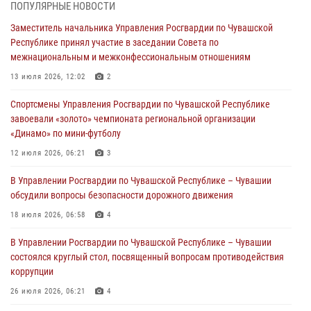
ПОПУЛЯРНЫЕ НОВОСТИ
В Росгвардии вспоминают российских воинов, погибших в Первой
Заместитель начальника Управления Росгвардии по Чувашской
мировой войне 1914-1918 годов
Республике принял участие в заседании Совета по
01 августа 2026, 07:19
межнациональным и межконфессиональным отношениям
В Ядрине сотрудники Росгвардии задержали подозреваемого в
13 июля 2026, 12:02
2
причинении тяжкого вреда здоровью
Спортсмены Управления Росгвардии по Чувашской Республике
01 августа 2026, 06:12
завоевали «золото» чемпионата региональной организации
«Динамо» по мини-футболу
1 августа – День дежурной службы войск национальной гвардии
Российской Федерации
12 июля 2026, 06:21
3
01 августа 2026, 05:17
В Управлении Росгвардии по Чувашской Республике – Чувашии
обсудили вопросы безопасности дорожного движения
Директор Росгвардии Герой России генерал армии Виктор Золотов
поздравил специалистов подразделений тыла с профессиональным
18 июля 2026, 06:58
4
праздником
В Управлении Росгвардии по Чувашской Республике – Чувашии
01 августа 2026, 00:01
состоялся круглый стол, посвященный вопросам противодействия
коррупции
26 июля 2026, 06:21
4