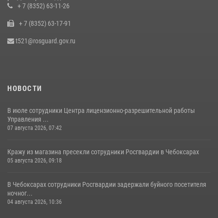
16 июля 2026, 12:46
+ 7 (8352) 63-11-26
+ 7 (8352) 63-17-91
Офицер СОБР «Искра» завоевал серебряную медаль на чемпионате
войск национальной гвардии РФ по боксу «10 лет Росгвардии»
t521@rosguard.gov.ru
15 июля 2026, 08:57
4
НОВОСТИ
В июле сотрудники Центра лицензионно-разрешительной работы
Управления ...
07 августа 2026, 07:42
Кражу из магазина пресекли сотрудники Росгвардии в Чебоксарах
05 августа 2026, 09:18
В Чебоксарах сотрудники Росгвардии задержали буйного посетителя
ночног...
04 августа 2026, 10:36