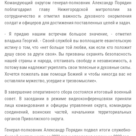
Командующий округом генерал-полковник Александр Порядин
поблагодарил главу Нижегородской митрополии за
сотрудничество и отметил важность духовного окормления
солдат и офицеров для достижения поставленных целей и задач.
- Я придаю нашим встречам большое значение, - отметил
владыка Георгий. - Своей службой вы воплощаете евангельскую
истину о том, что «нет больше той любви, как если кто положит
душу свою за други своя». Вы призваны охранять безопасность
нашей страны и народа, отстаивать свободу и независимость, а
потому вам надлежит укреплять свои телесные и духовные силы.
Хочется пожелать вам помощи Божией и чтобы никогда вас не
оставляли мужество, усердие и трезвомыслие».
В завершение оперативного сбора состоялся итоговый военный
совет. В заседании в режиме видеоконференцсвязи приняли
лица командования и офицеры управления округа, командиры
соединений, воинских частей, начальники территориальных
органов Приволжского округа.
Генерал-полковник Александр Порядин подвел итоги служебно-