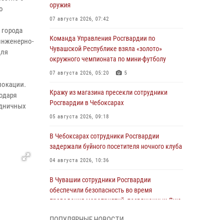
оружия
ю
07 августа 2026, 07:42
 города
Команда Управления Росгвардии по
инженерно-
Чувашской Республике взяла «золото»
Для
окружного чемпионата по мини-футболу
и
07 августа 2026, 05:20
5
локации.
Кражу из магазина пресекли сотрудники
годаря
Росгвардии в Чебоксарах
здничных
05 августа 2026, 09:18
В Чебоксарах сотрудники Росгвардии
задержали буйного посетителя ночного клуба
04 августа 2026, 10:36
В Чувашии сотрудники Росгвардии
обеспечили безопасность во время
проведения мероприятий, посвященных Дню
ВДВ
ПОПУЛЯРНЫЕ НОВОСТИ