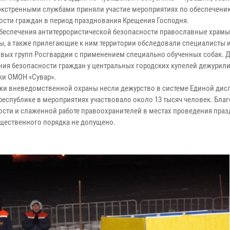
экстренными службами приняли участие мероприятиях по обеспечени
ости граждан в период празднования Крещения Господня.
обеспечения антитеррористической безопасности православные храмы
ы, а также прилегающие к ним территории обследовали специалисты 
вых групп Росгвардии с применением специально обученных собак. 
ния безопасности граждан у центральных городских купелей дежурил
ки ОМОН «Сувар».
ки вневедомственной охраны несли дежурство в системе Единой дис
 республике в мероприятиях участвовало около 13 тысяч человек. Бла
ости и слаженной работе правоохранителей в местах проведения пра
щественного порядка не допущено.