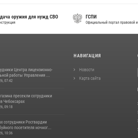
дача оружия для нужд СВО
ГСПИ
нструкция
Официальный портал правовой 
И
НАВИГАЦИЯ
рудники Центра лицензионно-
Новости
ьной работы Управления ...
Карта сайта
26, 07:42
агазина пресекли сотрудники
 в Чебоксарах
26, 09:18
ах сотрудники Росгвардии
уйного посетителя ночног...
26, 10:36