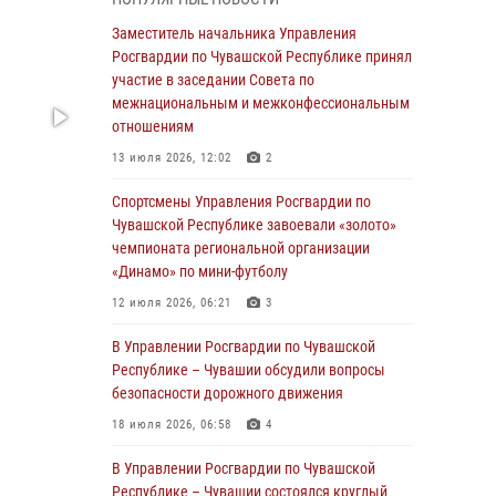
03 августа 2026, 10:34
2
Заместитель начальника Управления
В июле сотрудники вневедомственной
Росгвардии по Чувашской Республике принял
охраны Росгвардии задержали более 200
участие в заседании Совета по
граждан, подозреваемых в совершении
межнациональным и межконфессиональным
правонарушений
отношениям
03 августа 2026, 08:20
13 июля 2026, 12:02
2
В Росгвардии вспоминают российских
Спортсмены Управления Росгвардии по
воинов, погибших в Первой мировой войне
Чувашской Республике завоевали «золото»
1914-1918 годов
чемпионата региональной организации
«Динамо» по мини-футболу
01 августа 2026, 07:19
12 июля 2026, 06:21
3
В Ядрине сотрудники Росгвардии задержали
подозреваемого в причинении тяжкого вреда
В Управлении Росгвардии по Чувашской
здоровью
Республике – Чувашии обсудили вопросы
безопасности дорожного движения
01 августа 2026, 06:12
18 июля 2026, 06:58
4
1 августа – День дежурной службы войск
национальной гвардии Российской
В Управлении Росгвардии по Чувашской
Федерации
Республике – Чувашии состоялся круглый