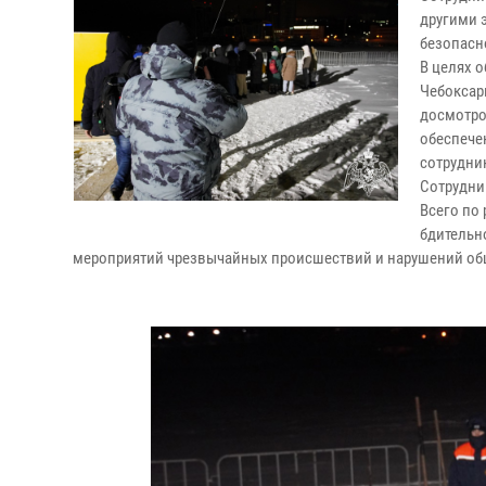
другими 
безопасн
В целях 
Чебоксар
досмотро
обеспече
сотрудни
Сотрудни
Всего по
бдительн
мероприятий чрезвычайных происшествий и нарушений об