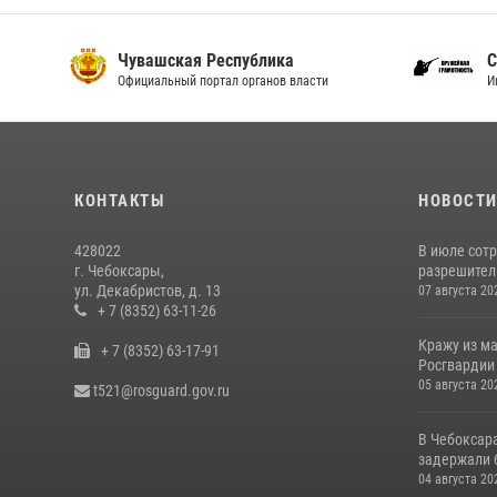
Чувашская Республика
С
Официальный портал органов власти
И
КОНТАКТЫ
НОВОСТ
428022
В июле сот
г. Чебоксары,
разрешител
ул. Декабристов, д. 13
07 августа 20
+ 7 (8352) 63-11-26
Кражу из м
+ 7 (8352) 63-17-91
Росгвардии
05 августа 20
t521@rosguard.gov.ru
В Чебоксар
задержали б
04 августа 20