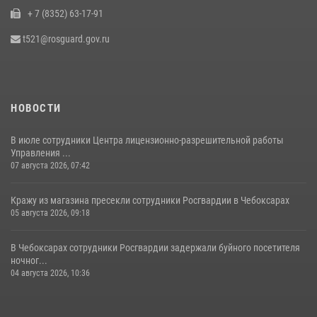
+ 7 (8352) 63-17-91
При поддержке спецназа Росгвардии в Чувашии изъята крупная
партия наркотиков (видео)
t521@rosguard.gov.ru
08 июля 2026, 14:22
1
НОВОСТИ
В июле сотрудники Центра лицензионно-разрешительной работы
Управления ...
07 августа 2026, 07:42
Кражу из магазина пресекли сотрудники Росгвардии в Чебоксарах
05 августа 2026, 09:18
В Чебоксарах сотрудники Росгвардии задержали буйного посетителя
ночног...
04 августа 2026, 10:36