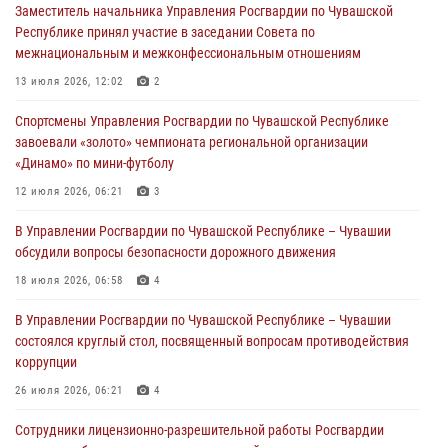
Заместитель начальника Управления Росгвардии по Чувашской
мировой войне 1914-1918 годов
Республике принял участие в заседании Совета по
01 августа 2026, 07:19
межнациональным и межконфессиональным отношениям
В Ядрине сотрудники Росгвардии задержали подозреваемого в
13 июля 2026, 12:02
2
причинении тяжкого вреда здоровью
Спортсмены Управления Росгвардии по Чувашской Республике
01 августа 2026, 06:12
завоевали «золото» чемпионата региональной организации
«Динамо» по мини-футболу
1 августа – День дежурной службы войск национальной гвардии
Российской Федерации
12 июля 2026, 06:21
3
01 августа 2026, 05:17
В Управлении Росгвардии по Чувашской Республике – Чувашии
обсудили вопросы безопасности дорожного движения
Директор Росгвардии Герой России генерал армии Виктор Золотов
поздравил специалистов подразделений тыла с профессиональным
18 июля 2026, 06:58
4
праздником
В Управлении Росгвардии по Чувашской Республике – Чувашии
01 августа 2026, 00:01
состоялся круглый стол, посвященный вопросам противодействия
коррупции
26 июля 2026, 06:21
4
Сотрудники лицензионно-разрешительной работы Росгвардии