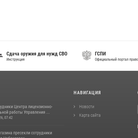
дача оружия для нужд СВО
ГСПИ
нструкция
Официальный портал правовой 
И
НАВИГАЦИЯ
рудники Центра лицензионно-
Новости
ьной работы Управления ...
Карта сайта
26, 07:42
агазина пресекли сотрудники