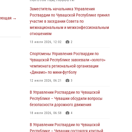
03 августа 2026, 10:34
2
Заместитель начальника Управления
В июле сотрудники вневедомственной
Росгвардии по Чувашской Республике принял
ующая →
охраны Росгвардии задержали более 200
участие в заседании Совета по
граждан, подозреваемых в совершении
межнациональным и межконфессиональным
правонарушений
отношениям
03 августа 2026, 08:20
13 июля 2026, 12:02
2
В Росгвардии вспоминают российских
Спортсмены Управления Росгвардии по
воинов, погибших в Первой мировой войне
Чувашской Республике завоевали «золото»
1914-1918 годов
чемпионата региональной организации
«Динамо» по мини-футболу
01 августа 2026, 07:19
12 июля 2026, 06:21
3
В Ядрине сотрудники Росгвардии задержали
подозреваемого в причинении тяжкого вреда
В Управлении Росгвардии по Чувашской
здоровью
Республике – Чувашии обсудили вопросы
безопасности дорожного движения
01 августа 2026, 06:12
18 июля 2026, 06:58
4
1 августа – День дежурной службы войск
национальной гвардии Российской
В Управлении Росгвардии по Чувашской
Федерации
Республике – Чувашии состоялся круглый