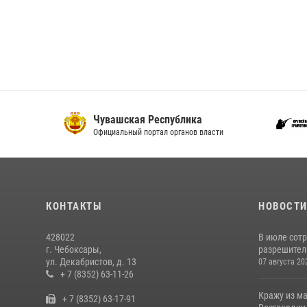
Чувашская Республика
С
Официальный портал органов власти
И
КОНТАКТЫ
НОВОСТ
428022
В июле сот
г. Чебоксары,
разрешител
ул. Декабристов, д. 13
07 августа 20
+ 7 (8352) 63-11-26
Кражу из м
+ 7 (8352) 63-17-91