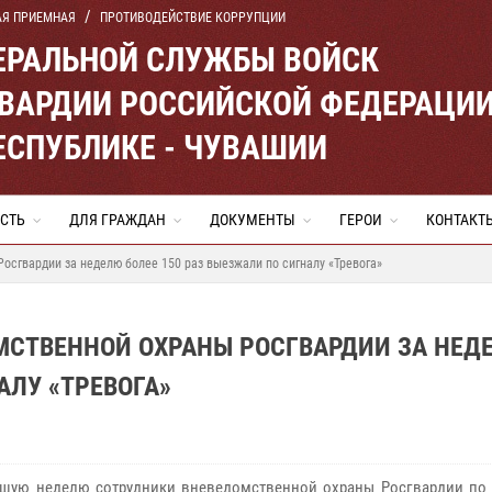
АЯ ПРИЕМНАЯ
ПРОТИВОДЕЙСТВИЕ КОРРУПЦИИ
ЕРАЛЬНОЙ СЛУЖБЫ ВОЙСК
ВАРДИИ РОССИЙСКОЙ ФЕДЕРАЦИ
ЕСПУБЛИКЕ - ЧУВАШИИ
СТЬ
ДЛЯ ГРАЖДАН
ДОКУМЕНТЫ
ГЕРОИ
КОНТАКТ
осгвардии за неделю более 150 раз выезжали по сигналу «Тревога»
МСТВЕННОЙ ОХРАНЫ РОСГВАРДИИ ЗА НЕД
АЛУ «ТРЕВОГА»
шую неделю сотрудники вневедомственной охраны Росгвардии по