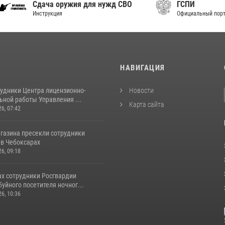
дача оружия для нужд СВО
ГСПИ
нструкция
Официальный портал правовой 
И
НАВИГАЦИЯ
рудники Центра лицензионно-
Новости
ьной работы Управления ...
Карта сайта
26, 07:42
агазина пресекли сотрудники
 в Чебоксарах
26, 09:18
ах сотрудники Росгвардии
уйного посетителя ночног...
26, 10:36