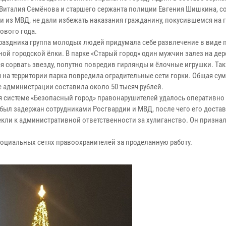
Виталия Семёнова и старшего сержанта полиции Евгения Шишкина, с
и из МВД, не дали избежать наказания гражданину, покусившемся на
ового года.
праздника группа молодых людей придумала себе развлечение в виде 
ой городской ёлки. В парке «Старый город» один мужчин залез на дер
я сорвать звезду, попутно повредив гирлянды и ёлочные игрушки. Та
 на территории парка повредила оградительные сети горки. Общая су
е администрации составила около 50 тысяч рублей.
я системе «Безопасный город» правонарушителей удалось оперативно 
был задержан сотрудниками Росгвардии и МВД, после чего его доста
екли к административной ответственности за хулиганство. Он призна
оциальных сетях правоохранителей за проделанную работу.