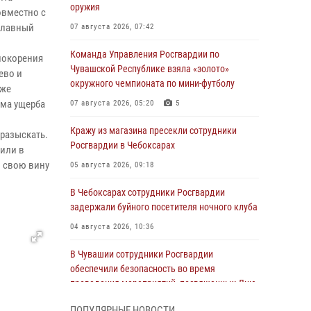
оружия
овместно с
 главный
07 августа 2026, 07:42
Команда Управления Росгвардии по
покорения
Чувашской Республике взяла «золото»
ево и
окружного чемпионата по мини-футболу
кже
мма ущерба
07 августа 2026, 05:20
5
Кражу из магазина пресекли сотрудники
разыскать.
Росгвардии в Чебоксарах
вили в
л свою вину
05 августа 2026, 09:18
В Чебоксарах сотрудники Росгвардии
задержали буйного посетителя ночного клуба
04 августа 2026, 10:36
В Чувашии сотрудники Росгвардии
обеспечили безопасность во время
проведения мероприятий, посвященных Дню
ВДВ
ПОПУЛЯРНЫЕ НОВОСТИ