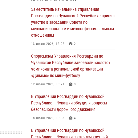
03 августа 2026, 10:34
2
Заместитель начальника Управления
В июле сотрудники вневедомственной
Росгвардии по Чувашской Республике принял
охраны Росгвардии задержали более 200
участие в заседании Совета по
граждан, подозреваемых в совершении
межнациональным и межконфессиональным
правонарушений
отношениям
03 августа 2026, 08:20
13 июля 2026, 12:02
2
В Росгвардии вспоминают российских
Спортсмены Управления Росгвардии по
воинов, погибших в Первой мировой войне
Чувашской Республике завоевали «золото»
1914-1918 годов
чемпионата региональной организации
«Динамо» по мини-футболу
01 августа 2026, 07:19
12 июля 2026, 06:21
3
В Ядрине сотрудники Росгвардии задержали
подозреваемого в причинении тяжкого вреда
В Управлении Росгвардии по Чувашской
здоровью
Республике – Чувашии обсудили вопросы
безопасности дорожного движения
01 августа 2026, 06:12
18 июля 2026, 06:58
4
1 августа – День дежурной службы войск
национальной гвардии Российской
В Управлении Росгвардии по Чувашской
Федерации
Республике – Чувашии состоялся круглый