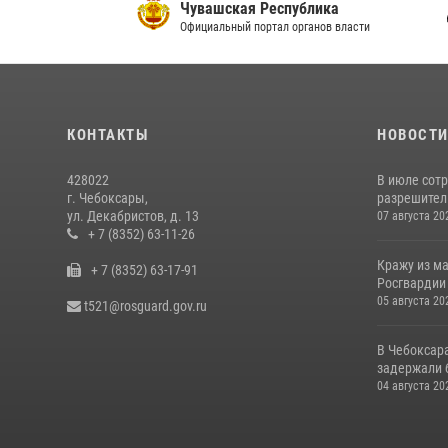
Чувашская Республика
С
Официальный портал органов власти
И
КОНТАКТЫ
НОВОСТ
428022
В июле сот
г. Чебоксары,
разрешител
ул. Декабристов, д. 13
07 августа 20
+ 7 (8352) 63-11-26
Кражу из м
+ 7 (8352) 63-17-91
Росгвардии
05 августа 20
t521@rosguard.gov.ru
В Чебоксар
задержали б
04 августа 20