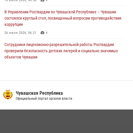
корреспонденту Издательского дома «Хыпар» о службе в ВДВ
18 июля 2026, 06:58
4
31 июля 2026, 07:58
3
В Управлении Росгвардии по Чувашской Республике – Чувашии
состоялся круглый стол, посвященный вопросам противодействия
коррупции
26 июля 2026, 06:21
4
Сотрудники лицензионно-разрешительной работы Росгвардии
проверили безопасность детских лагерей и социально значимых
объектов Чувашии
15 июля 2026, 11:05
2
Полковник Андрей Спирёв поздравил выпускников Чебоксарского
экономико‑технологического колледжа с завершением обучения
06 июля 2026, 11:23
3
Чувашская Республика
Официальный портал органов власти
Росгвардейцы приняли участие в обеспечении общественной
безопасности во время общегородского крестного хода в
Чебоксарах
07 июля 2026, 11:01
5