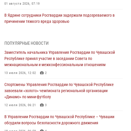
01 августа 2026, 07:19
В Ядрине сотрудники Росгвардии задержали подозреваемого в
причинении тяжкого вреда здоровью
01 августа 2026, 06:12
1 августа – День дежурной службы войск национальной гвардии
ПОПУЛЯРНЫЕ НОВОСТИ
Российской Федерации
Заместитель начальника Управления Росгвардии по Чувашской
01 августа 2026, 05:17
Республике принял участие в заседании Совета по
межнациональным и межконфессиональным отношениям
Директор Росгвардии Герой России генерал армии Виктор Золотов
поздравил специалистов подразделений тыла с профессиональным
13 июля 2026, 12:02
2
праздником
Спортсмены Управления Росгвардии по Чувашской Республике
01 августа 2026, 00:01
завоевали «золото» чемпионата региональной организации
«Динамо» по мини-футболу
В Чебоксарах при участии спецназа Росгвардии изъята крупная
партия немаркированной никотиносодержащей продукции (видео)
12 июля 2026, 06:21
3
31 июля 2026, 10:01
1
В Управлении Росгвардии по Чувашской Республике – Чувашии
обсудили вопросы безопасности дорожного движения
Сотрудник вневедомственной охраны Росгвардии рассказал