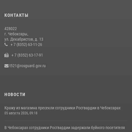
В Чувашии подвели итоги служебной деятельности подразделений
вневедомственной охраны Росгвардии
КОНТАКТЫ
14 июля 2026, 13:09
3
428022
Взрывотехник ОМОН «Сувар» стал героем очередного выпуска
г. Чебоксары,
программы «Время СВОих» на Национальном телевидении Чувашии
ул. Декабристов, д. 13
21 июля 2026, 09:15
+ 7 (8352) 63-11-26
4
+ 7 (8352) 63-17-91
В преддверии Дня святого князя Владимира в Управлении
Росгвардии по Чувашской Республике – Чувашии состоялась
t521@rosguard.gov.ru
встреча с священнослужителем
27 июля 2026, 05:05
3
НОВОСТИ
Кражу из магазина пресекли сотрудники Росгвардии в Чебоксарах
05 августа 2026, 09:18
В Чебоксарах сотрудники Росгвардии задержали буйного посетителя