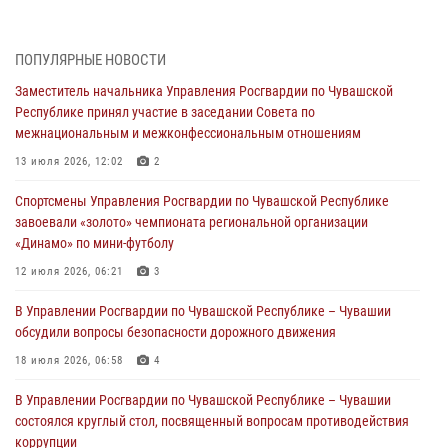
правонарушений
03 августа 2026, 08:20
ПОПУЛЯРНЫЕ НОВОСТИ
В Росгвардии вспоминают российских воинов, погибших в Первой
Заместитель начальника Управления Росгвардии по Чувашской
мировой войне 1914-1918 годов
Республике принял участие в заседании Совета по
01 августа 2026, 07:19
межнациональным и межконфессиональным отношениям
В Ядрине сотрудники Росгвардии задержали подозреваемого в
13 июля 2026, 12:02
2
причинении тяжкого вреда здоровью
Спортсмены Управления Росгвардии по Чувашской Республике
01 августа 2026, 06:12
завоевали «золото» чемпионата региональной организации
«Динамо» по мини-футболу
1 августа – День дежурной службы войск национальной гвардии
Российской Федерации
12 июля 2026, 06:21
3
01 августа 2026, 05:17
В Управлении Росгвардии по Чувашской Республике – Чувашии
обсудили вопросы безопасности дорожного движения
Директор Росгвардии Герой России генерал армии Виктор Золотов
поздравил специалистов подразделений тыла с профессиональным
18 июля 2026, 06:58
4
праздником
В Управлении Росгвардии по Чувашской Республике – Чувашии
01 августа 2026, 00:01
состоялся круглый стол, посвященный вопросам противодействия
коррупции