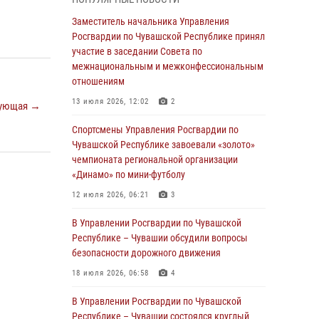
03 августа 2026, 10:34
2
Заместитель начальника Управления
В июле сотрудники вневедомственной
Росгвардии по Чувашской Республике принял
охраны Росгвардии задержали более 200
участие в заседании Совета по
граждан, подозреваемых в совершении
межнациональным и межконфессиональным
правонарушений
отношениям
03 августа 2026, 08:20
13 июля 2026, 12:02
2
ующая →
В Росгвардии вспоминают российских
Спортсмены Управления Росгвардии по
воинов, погибших в Первой мировой войне
Чувашской Республике завоевали «золото»
1914-1918 годов
чемпионата региональной организации
«Динамо» по мини-футболу
01 августа 2026, 07:19
12 июля 2026, 06:21
3
В Ядрине сотрудники Росгвардии задержали
подозреваемого в причинении тяжкого вреда
В Управлении Росгвардии по Чувашской
здоровью
Республике – Чувашии обсудили вопросы
безопасности дорожного движения
01 августа 2026, 06:12
18 июля 2026, 06:58
4
1 августа – День дежурной службы войск
национальной гвардии Российской
В Управлении Росгвардии по Чувашской
Федерации
Республике – Чувашии состоялся круглый