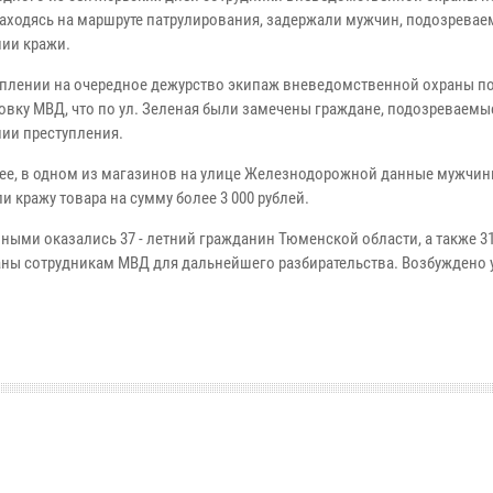
находясь на маршруте патрулирования, задержали мужчин, подозревае
ии кражи.
уплении на очередное дежурство экипаж вневедомственной охраны п
овку МВД, что по ул. Зеленая были замечены граждане, подозреваемы
ии преступления.
ее, в одном из магазинов на улице Железнодорожной данные мужчи
 кражу товара на сумму более 3 000 рублей.
ными оказались 37 - летний гражданин Тюменской области, а также 3
аны сотрудникам МВД для дальнейшего разбирательства. Возбуждено