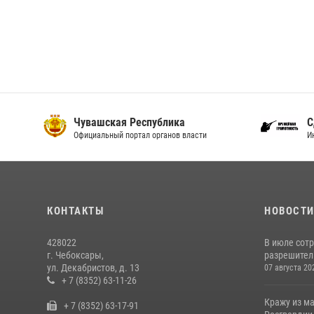
Чувашская Республика
С
Официальный портал органов власти
И
КОНТАКТЫ
НОВОСТ
428022
В июле сот
г. Чебоксары,
разрешител
ул. Декабристов, д. 13
07 августа 20
+ 7 (8352) 63-11-26
Кражу из м
+ 7 (8352) 63-17-91