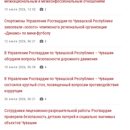
межнациональным и межконфессиональным отношениям
В Ядрине сотрудники Росгвардии задержали подозреваемого в
13 июля 2026, 12:02
2
причинении тяжкого вреда здоровью
Спортсмены Управления Росгвардии по Чувашской Республике
01 августа 2026, 06:12
завоевали «золото» чемпионата региональной организации
«Динамо» по мини-футболу
1 августа – День дежурной службы войск национальной гвардии
Российской Федерации
12 июля 2026, 06:21
3
01 августа 2026, 05:17
В Управлении Росгвардии по Чувашской Республике – Чувашии
обсудили вопросы безопасности дорожного движения
Директор Росгвардии Герой России генерал армии Виктор Золотов
поздравил специалистов подразделений тыла с профессиональным
18 июля 2026, 06:58
4
праздником
В Управлении Росгвардии по Чувашской Республике – Чувашии
01 августа 2026, 00:01
состоялся круглый стол, посвященный вопросам противодействия
коррупции
26 июля 2026, 06:21
4
Сотрудники лицензионно-разрешительной работы Росгвардии
проверили безопасность детских лагерей и социально значимых
объектов Чувашии