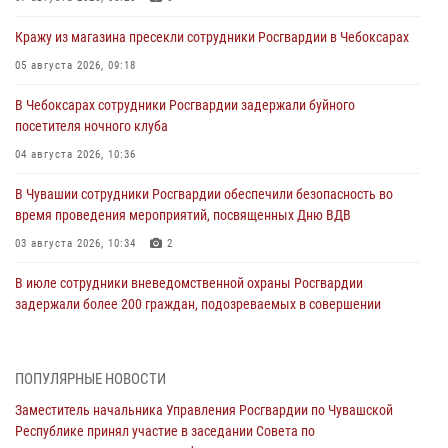
Кражу из магазина пресекли сотрудники Росгвардии в Чебоксарах
05 августа 2026, 09:18
В Чебоксарах сотрудники Росгвардии задержали буйного
посетителя ночного клуба
04 августа 2026, 10:36
В Чувашии сотрудники Росгвардии обеспечили безопасность во
время проведения мероприятий, посвященных Дню ВДВ
03 августа 2026, 10:34
2
В июле сотрудники вневедомственной охраны Росгвардии
задержали более 200 граждан, подозреваемых в совершении
правонарушений
03 августа 2026, 08:20
ПОПУЛЯРНЫЕ НОВОСТИ
В Росгвардии вспоминают российских воинов, погибших в Первой
Заместитель начальника Управления Росгвардии по Чувашской
мировой войне 1914-1918 годов
Республике принял участие в заседании Совета по
01 августа 2026, 07:19