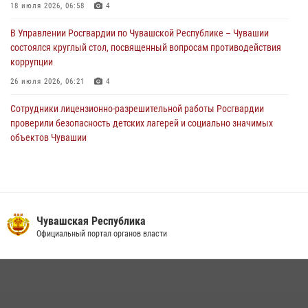
корреспонденту Издательского дома «Хыпар» о службе в ВДВ
18 июля 2026, 06:58
4
31 июля 2026, 07:58
3
В Управлении Росгвардии по Чувашской Республике – Чувашии
состоялся круглый стол, посвященный вопросам противодействия
коррупции
26 июля 2026, 06:21
4
Сотрудники лицензионно-разрешительной работы Росгвардии
проверили безопасность детских лагерей и социально значимых
объектов Чувашии
15 июля 2026, 11:05
2
Росгвардейцы приняли участие в обеспечении общественной
безопасности во время общегородского крестного хода в
Чебоксарах
Чувашская Республика
07 июля 2026, 11:01
5
Официальный портал органов власти
В Чувашии подвели итоги служебной деятельности подразделений
вневедомственной охраны Росгвардии
14 июля 2026, 13:09
3