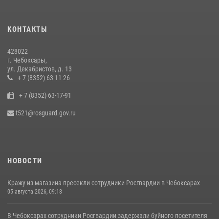
Взрывотехник ОМОН «Сувар» стал героем очередного выпуска
программы «Время СВОих» на Национальном телевидении Чувашии
КОНТАКТЫ
21 июля 2026, 09:15
4
428022
В преддверии Дня святого князя Владимира в Управлении
г. Чебоксары,
Росгвардии по Чувашской Республике – Чувашии состоялась
ул. Декабристов, д. 13
встреча с священнослужителем
+ 7 (8352) 63-11-26
27 июля 2026, 05:05
3
+ 7 (8352) 63-17-91
В преддверии сезона охоты Управление Росгвардии по Чувашской
t521@rosguard.gov.ru
Республике напоминает о правилах обращения с оружием
16 июля 2026, 12:46
НОВОСТИ
Кражу из магазина пресекли сотрудники Росгвардии в Чебоксарах
05 августа 2026, 09:18
В Чебоксарах сотрудники Росгвардии задержали буйного посетителя