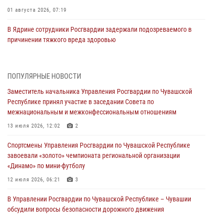
01 августа 2026, 07:19
В Ядрине сотрудники Росгвардии задержали подозреваемого в
причинении тяжкого вреда здоровью
01 августа 2026, 06:12
1 августа – День дежурной службы войск национальной гвардии
ПОПУЛЯРНЫЕ НОВОСТИ
Российской Федерации
Заместитель начальника Управления Росгвардии по Чувашской
01 августа 2026, 05:17
Республике принял участие в заседании Совета по
межнациональным и межконфессиональным отношениям
Директор Росгвардии Герой России генерал армии Виктор Золотов
поздравил специалистов подразделений тыла с профессиональным
13 июля 2026, 12:02
2
праздником
Спортсмены Управления Росгвардии по Чувашской Республике
01 августа 2026, 00:01
завоевали «золото» чемпионата региональной организации
«Динамо» по мини-футболу
В Чебоксарах при участии спецназа Росгвардии изъята крупная
партия немаркированной никотиносодержащей продукции (видео)
12 июля 2026, 06:21
3
31 июля 2026, 10:01
1
В Управлении Росгвардии по Чувашской Республике – Чувашии
обсудили вопросы безопасности дорожного движения
Сотрудник вневедомственной охраны Росгвардии рассказал