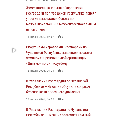
03 августа 2026, 10:34
2
Заместитель начальника Управления
В июле сотрудники вневедомственной
Росгвардии по Чувашской Республике принял
охраны Росгвардии задержали более 200
участие в заседании Совета по
граждан, подозреваемых в совершении
межнациональным и межконфессиональным
правонарушений
отношениям
03 августа 2026, 08:20
13 июля 2026, 12:02
2
В Росгвардии вспоминают российских
Спортсмены Управления Росгвардии по
воинов, погибших в Первой мировой войне
Чувашской Республике завоевали «золото»
1914-1918 годов
чемпионата региональной организации
«Динамо» по мини-футболу
01 августа 2026, 07:19
12 июля 2026, 06:21
3
В Ядрине сотрудники Росгвардии задержали
подозреваемого в причинении тяжкого вреда
В Управлении Росгвардии по Чувашской
здоровью
Республике – Чувашии обсудили вопросы
безопасности дорожного движения
01 августа 2026, 06:12
18 июля 2026, 06:58
4
1 августа – День дежурной службы войск
национальной гвардии Российской
В Управлении Росгвардии по Чувашской
Федерации
Республике – Чувашии состоялся круглый