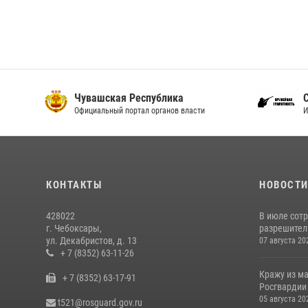
Чувашская Республика
С
Официальный портал органов власти
И
КОНТАКТЫ
НОВОСТ
428022
В июле сот
г. Чебоксары,
разрешител
ул. Декабристов, д. 13
07 августа 20
+ 7 (8352) 63-11-26
Кражу из м
+ 7 (8352) 63-17-91
Росгвардии
05 августа 20
t521@rosguard.gov.ru