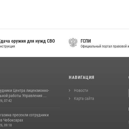
дача оружия для нужд СВО
ГСПИ
нструкция
Официальный портал правовой 
И
НАВИГАЦИЯ
рудники Центра лицензионно-
Новости
ьной работы Управления ...
Карта сайта
26, 07:42
агазина пресекли сотрудники
 в Чебоксарах
26, 09:18