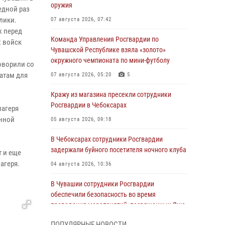
оружия
едной раз
лики.
07 августа 2026, 07:42
х перед
Команда Управления Росгвардии по
х войск
Чувашской Республике взяла «золото»
окружного чемпионата по мини-футболу
оворили со
атам для
07 августа 2026, 05:20
5
Кражу из магазина пресекли сотрудники
Росгвардии в Чебоксарах
лагеря
енной
05 августа 2026, 09:18
В Чебоксарах сотрудники Росгвардии
задержали буйного посетителя ночного клуба
т и еще
агеря.
04 августа 2026, 10:36
В Чувашии сотрудники Росгвардии
обеспечили безопасность во время
проведения мероприятий, посвященных Дню
ВДВ
ПОПУЛЯРНЫЕ НОВОСТИ