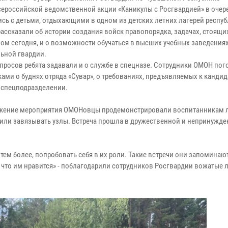
сероссийской ведомственной акции «Каникулы с Росгвардией» в очер
ись с детьми, отдыхающими в одном из детских летних лагерей респуб
рассказали об истории создания войск правопорядка, задачах, стоящи
ом сегодня, и о возможности обучаться в высших учебных заведения
ьной гвардии.
просов ребята задавали и о службе в спецназе. Сотрудники ОМОН пог
ами о буднях отряда «Сувар», о требованиях, предъявляемых к кандид
 спецподразделении.
жение мероприятия ОМОНовцы продемонстрировали воспитанникам 
чили завязывать узлы. Встреча прошла в дружественной и непринужд
тем более, попробовать себя в их роли. Такие встречи они запоминаю
, что им нравится» - поблагодарили сотрудников Росгвардии вожатые л