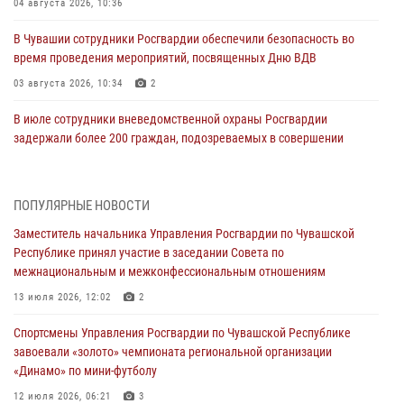
04 августа 2026, 10:36
В Чувашии сотрудники Росгвардии обеспечили безопасность во
время проведения мероприятий, посвященных Дню ВДВ
03 августа 2026, 10:34
2
В июле сотрудники вневедомственной охраны Росгвардии
задержали более 200 граждан, подозреваемых в совершении
правонарушений
03 августа 2026, 08:20
ПОПУЛЯРНЫЕ НОВОСТИ
В Росгвардии вспоминают российских воинов, погибших в Первой
Заместитель начальника Управления Росгвардии по Чувашской
мировой войне 1914-1918 годов
Республике принял участие в заседании Совета по
01 августа 2026, 07:19
межнациональным и межконфессиональным отношениям
В Ядрине сотрудники Росгвардии задержали подозреваемого в
13 июля 2026, 12:02
2
причинении тяжкого вреда здоровью
Спортсмены Управления Росгвардии по Чувашской Республике
01 августа 2026, 06:12
завоевали «золото» чемпионата региональной организации
«Динамо» по мини-футболу
1 августа – День дежурной службы войск национальной гвардии
Российской Федерации
12 июля 2026, 06:21
3