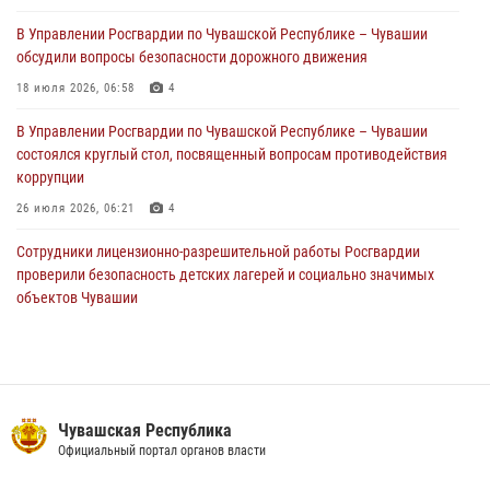
01 августа 2026, 05:17
В Управлении Росгвардии по Чувашской Республике – Чувашии
обсудили вопросы безопасности дорожного движения
Директор Росгвардии Герой России генерал армии Виктор Золотов
поздравил специалистов подразделений тыла с профессиональным
18 июля 2026, 06:58
4
праздником
В Управлении Росгвардии по Чувашской Республике – Чувашии
01 августа 2026, 00:01
состоялся круглый стол, посвященный вопросам противодействия
коррупции
26 июля 2026, 06:21
4
Сотрудники лицензионно-разрешительной работы Росгвардии
проверили безопасность детских лагерей и социально значимых
объектов Чувашии
15 июля 2026, 11:05
2
В Чувашии подвели итоги служебной деятельности подразделений
вневедомственной охраны Росгвардии
14 июля 2026, 13:09
3
Чувашская Республика
Официальный портал органов власти
Взрывотехник ОМОН «Сувар» стал героем очередного выпуска