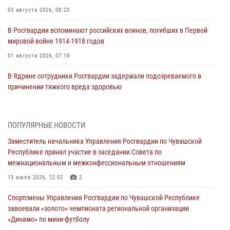
03 августа 2026, 08:20
В Росгвардии вспоминают российских воинов, погибших в Первой
мировой войне 1914-1918 годов
01 августа 2026, 07:19
В Ядрине сотрудники Росгвардии задержали подозреваемого в
причинении тяжкого вреда здоровью
01 августа 2026, 06:12
1 августа – День дежурной службы войск национальной гвардии
ПОПУЛЯРНЫЕ НОВОСТИ
Российской Федерации
Заместитель начальника Управления Росгвардии по Чувашской
01 августа 2026, 05:17
Республике принял участие в заседании Совета по
межнациональным и межконфессиональным отношениям
Директор Росгвардии Герой России генерал армии Виктор Золотов
поздравил специалистов подразделений тыла с профессиональным
13 июля 2026, 12:02
2
праздником
Спортсмены Управления Росгвардии по Чувашской Республике
01 августа 2026, 00:01
завоевали «золото» чемпионата региональной организации
«Динамо» по мини-футболу
В Чебоксарах при участии спецназа Росгвардии изъята крупная