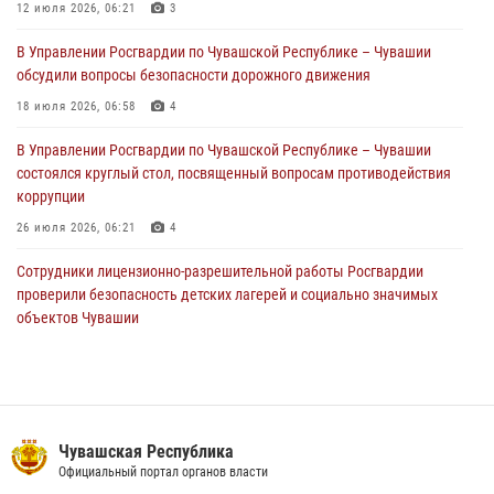
партия немаркированной никотиносодержащей продукции (видео)
12 июля 2026, 06:21
3
31 июля 2026, 10:01
1
В Управлении Росгвардии по Чувашской Республике – Чувашии
обсудили вопросы безопасности дорожного движения
Сотрудник вневедомственной охраны Росгвардии рассказал
корреспонденту Издательского дома «Хыпар» о службе в ВДВ
18 июля 2026, 06:58
4
31 июля 2026, 07:58
3
В Управлении Росгвардии по Чувашской Республике – Чувашии
состоялся круглый стол, посвященный вопросам противодействия
коррупции
26 июля 2026, 06:21
4
Сотрудники лицензионно-разрешительной работы Росгвардии
проверили безопасность детских лагерей и социально значимых
объектов Чувашии
15 июля 2026, 11:05
2
Полковник Андрей Спирёв поздравил выпускников Чебоксарского
экономико‑технологического колледжа с завершением обучения
06 июля 2026, 11:23
3
Чувашская Республика
Официальный портал органов власти
Росгвардейцы приняли участие в обеспечении общественной