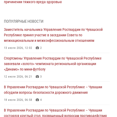
причинении тяжкого вреда здоровью
01 августа 2026, 06:12
1 августа – День дежурной службы войск национальной гвардии
ПОПУЛЯРНЫЕ НОВОСТИ
Российской Федерации
Заместитель начальника Управления Росгвардии по Чувашской
01 августа 2026, 05:17
Республике принял участие в заседании Совета по
межнациональным и межконфессиональным отношениям
Директор Росгвардии Герой России генерал армии Виктор Золотов
поздравил специалистов подразделений тыла с профессиональным
13 июля 2026, 12:02
2
праздником
Спортсмены Управления Росгвардии по Чувашской Республике
01 августа 2026, 00:01
завоевали «золото» чемпионата региональной организации
«Динамо» по мини-футболу
В Чебоксарах при участии спецназа Росгвардии изъята крупная
партия немаркированной никотиносодержащей продукции (видео)
12 июля 2026, 06:21
3
31 июля 2026, 10:01
1
В Управлении Росгвардии по Чувашской Республике – Чувашии
обсудили вопросы безопасности дорожного движения
Сотрудник вневедомственной охраны Росгвардии рассказал
корреспонденту Издательского дома «Хыпар» о службе в ВДВ
18 июля 2026, 06:58
4
31 июля 2026, 07:58
3
В Управлении Росгвардии по Чувашской Республике – Чувашии
состоялся круглый стол, посвященный вопросам противодействия