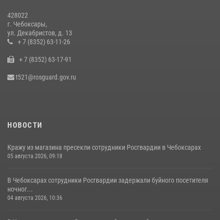
428022
Взрывотехник ОМОН «Сувар» стал героем очередного выпуска
г. Чебоксары,
программы «Время СВОих» на Национальном телевидении Чувашии
ул. Декабристов, д. 13
21 июля 2026, 09:15
+ 7 (8352) 63-11-26
4
+ 7 (8352) 63-17-91
В преддверии Дня святого князя Владимира в Управлении
Росгвардии по Чувашской Республике – Чувашии состоялась
t521@rosguard.gov.ru
встреча с священнослужителем
27 июля 2026, 05:05
3
НОВОСТИ
Кражу из магазина пресекли сотрудники Росгвардии в Чебоксарах
05 августа 2026, 09:18
В Чебоксарах сотрудники Росгвардии задержали буйного посетителя
ночног...
04 августа 2026, 10:36