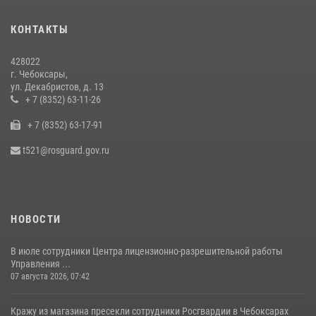
Росгвардии по Чувашской Республике – Чувашии состоялась
встреча с священнослужителем
КОНТАКТЫ
27 июля 2026, 05:05
3
428022
В преддверии сезона охоты Управление Росгвардии по Чувашской
г. Чебоксары,
Республике напоминает о правилах обращения с оружием
ул. Декабристов, д. 13
16 июля 2026, 12:46
+ 7 (8352) 63-11-26
+ 7 (8352) 63-17-91
Офицер СОБР «Искра» завоевал серебряную медаль на чемпионате
войск национальной гвардии РФ по боксу «10 лет Росгвардии»
t521@rosguard.gov.ru
15 июля 2026, 08:57
4
НОВОСТИ
В июле сотрудники Центра лицензионно-разрешительной работы
Управления ...
07 августа 2026, 07:42
Кражу из магазина пресекли сотрудники Росгвардии в Чебоксарах