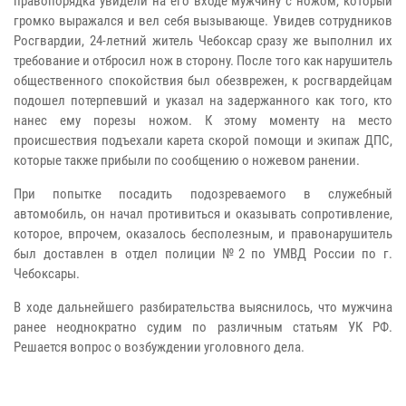
правопорядка увидели на его входе мужчину с ножом, который
громко выражался и вел себя вызывающе. Увидев сотрудников
Росгвардии, 24-летний житель Чебоксар сразу же выполнил их
требование и отбросил нож в сторону. После того как нарушитель
общественного спокойствия был обезврежен, к росгвардейцам
подошел потерпевший и указал на задержанного как того, кто
нанес ему порезы ножом. К этому моменту на место
происшествия подъехали карета скорой помощи и экипаж ДПС,
которые также прибыли по сообщению о ножевом ранении.
При попытке посадить подозреваемого в служебный
автомобиль, он начал противиться и оказывать сопротивление,
которое, впрочем, оказалось бесполезным, и правонарушитель
был доставлен в отдел полиции №2 по УМВД России по г.
Чебоксары.
В ходе дальнейшего разбирательства выяснилось, что мужчина
ранее неоднократно судим по различным статьям УК РФ.
Решается вопрос о возбуждении уголовного дела.