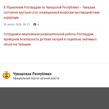
праздником
В Управлении Росгвардии по Чувашской Республике – Чувашии
01 августа 2026, 00:01
состоялся круглый стол, посвященный вопросам противодействия
коррупции
26 июля 2026, 06:21
4
Сотрудники лицензионно-разрешительной работы Росгвардии
проверили безопасность детских лагерей и социально значимых
объектов Чувашии
15 июля 2026, 11:05
2
В Чувашии подвели итоги служебной деятельности подразделений
вневедомственной охраны Росгвардии
14 июля 2026, 13:09
3
Чувашская Республика
Официальный портал органов власти
Взрывотехник ОМОН «Сувар» стал героем очередного выпуска
программы «Время СВОих» на Национальном телевидении Чувашии
21 июля 2026, 09:15
4
В преддверии Дня святого князя Владимира в Управлении