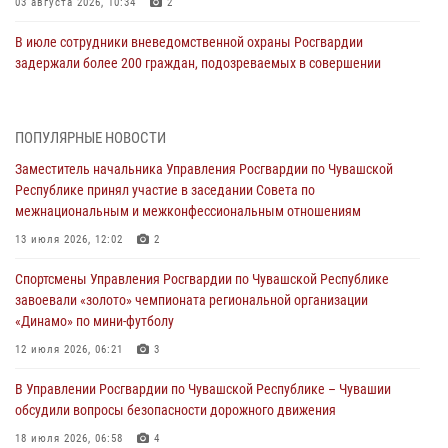
03 августа 2026, 10:34
2
В июле сотрудники вневедомственной охраны Росгвардии
задержали более 200 граждан, подозреваемых в совершении
правонарушений
03 августа 2026, 08:20
ПОПУЛЯРНЫЕ НОВОСТИ
В Росгвардии вспоминают российских воинов, погибших в Первой
Заместитель начальника Управления Росгвардии по Чувашской
мировой войне 1914-1918 годов
Республике принял участие в заседании Совета по
01 августа 2026, 07:19
межнациональным и межконфессиональным отношениям
В Ядрине сотрудники Росгвардии задержали подозреваемого в
13 июля 2026, 12:02
2
причинении тяжкого вреда здоровью
Спортсмены Управления Росгвардии по Чувашской Республике
01 августа 2026, 06:12
завоевали «золото» чемпионата региональной организации
«Динамо» по мини-футболу
1 августа – День дежурной службы войск национальной гвардии
Российской Федерации
12 июля 2026, 06:21
3
01 августа 2026, 05:17
В Управлении Росгвардии по Чувашской Республике – Чувашии
обсудили вопросы безопасности дорожного движения
Директор Росгвардии Герой России генерал армии Виктор Золотов
поздравил специалистов подразделений тыла с профессиональным
18 июля 2026, 06:58
4