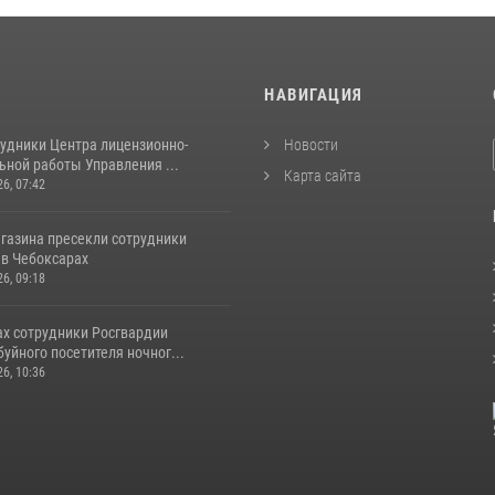
И
НАВИГАЦИЯ
рудники Центра лицензионно-
Новости
ьной работы Управления ...
Карта сайта
26, 07:42
агазина пресекли сотрудники
 в Чебоксарах
26, 09:18
ах сотрудники Росгвардии
уйного посетителя ночног...
26, 10:36