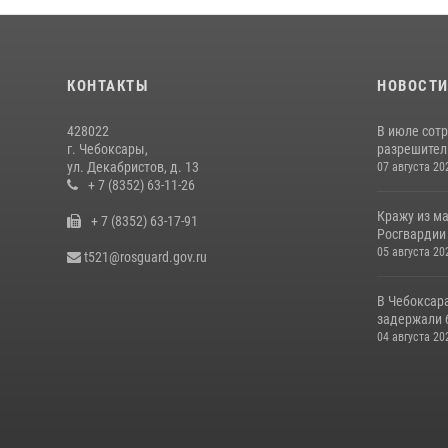
КОНТАКТЫ
НОВОСТ
428022
В июле сот
г. Чебоксары,
разрешител
ул. Декабристов, д. 13
07 августа 20
+ 7 (8352) 63-11-26
Кражу из м
+ 7 (8352) 63-17-91
Росгвардии
05 августа 20
t521@rosguard.gov.ru
В Чебоксар
задержали б
04 августа 20