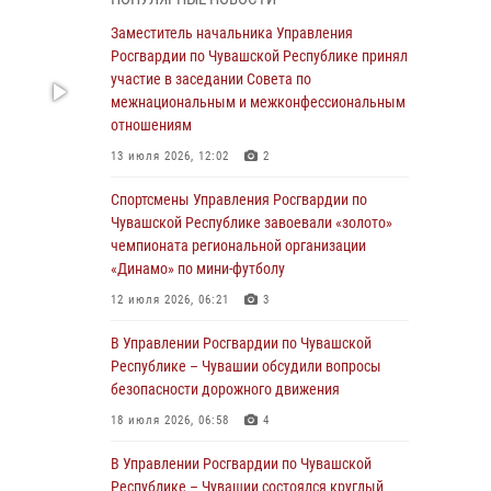
03 августа 2026, 10:34
2
Заместитель начальника Управления
В июле сотрудники вневедомственной
Росгвардии по Чувашской Республике принял
охраны Росгвардии задержали более 200
участие в заседании Совета по
граждан, подозреваемых в совершении
межнациональным и межконфессиональным
правонарушений
отношениям
03 августа 2026, 08:20
13 июля 2026, 12:02
2
В Росгвардии вспоминают российских
Спортсмены Управления Росгвардии по
воинов, погибших в Первой мировой войне
Чувашской Республике завоевали «золото»
1914-1918 годов
чемпионата региональной организации
«Динамо» по мини-футболу
01 августа 2026, 07:19
12 июля 2026, 06:21
3
В Ядрине сотрудники Росгвардии задержали
подозреваемого в причинении тяжкого вреда
В Управлении Росгвардии по Чувашской
здоровью
Республике – Чувашии обсудили вопросы
безопасности дорожного движения
01 августа 2026, 06:12
18 июля 2026, 06:58
4
1 августа – День дежурной службы войск
национальной гвардии Российской
В Управлении Росгвардии по Чувашской
Федерации
Республике – Чувашии состоялся круглый