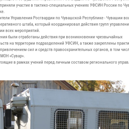
приняли участие в тактико-специальных учениях УФСИН России по Ч
ке.
ители Управления Росгвардии по Чувашской Республике - Чувашии во
перативного штаба, который координировал действия групп управлени
ии всех мероприятий.
чения были отработаны действия при возникновении чрезвычайных
льств на территории подразделений УФСИН, а также закреплены практ
 привлечением сил и средств правоохранительных органов, в том чис
ОМОН «Сувар».
стоящие в рамках учений перед личным составом регионального упра