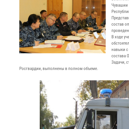
Чувашии 
Республи
Представ
состав о
проведен
В ходе у
обстояте
навыки с
состава 
Задачи, 
Росгвардии, выполнены в полном объеме.