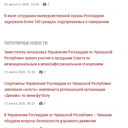
03 августа 2026, 10:34
2
В июле сотрудники вневедомственной охраны Росгвардии
задержали более 200 граждан, подозреваемых в совершении
правонарушений
03 августа 2026, 08:20
ПОПУЛЯРНЫЕ НОВОСТИ
В Росгвардии вспоминают российских воинов, погибших в Первой
Заместитель начальника Управления Росгвардии по Чувашской
мировой войне 1914-1918 годов
Республике принял участие в заседании Совета по
01 августа 2026, 07:19
межнациональным и межконфессиональным отношениям
В Ядрине сотрудники Росгвардии задержали подозреваемого в
13 июля 2026, 12:02
2
причинении тяжкого вреда здоровью
Спортсмены Управления Росгвардии по Чувашской Республике
01 августа 2026, 06:12
завоевали «золото» чемпионата региональной организации
«Динамо» по мини-футболу
1 августа – День дежурной службы войск национальной гвардии
Российской Федерации
12 июля 2026, 06:21
3
01 августа 2026, 05:17
В Управлении Росгвардии по Чувашской Республике – Чувашии
обсудили вопросы безопасности дорожного движения
Директор Росгвардии Герой России генерал армии Виктор Золотов