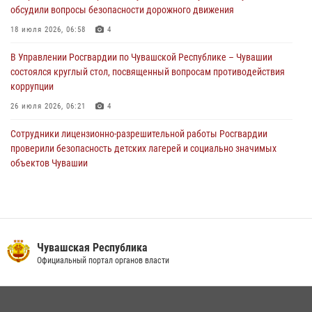
обсудили вопросы безопасности дорожного движения
Директор Росгвардии Герой России генерал армии Виктор Золотов
поздравил специалистов подразделений тыла с профессиональным
18 июля 2026, 06:58
4
праздником
В Управлении Росгвардии по Чувашской Республике – Чувашии
01 августа 2026, 00:01
состоялся круглый стол, посвященный вопросам противодействия
коррупции
26 июля 2026, 06:21
4
Сотрудники лицензионно-разрешительной работы Росгвардии
проверили безопасность детских лагерей и социально значимых
объектов Чувашии
15 июля 2026, 11:05
2
В Чувашии подвели итоги служебной деятельности подразделений
вневедомственной охраны Росгвардии
14 июля 2026, 13:09
3
Чувашская Республика
Официальный портал органов власти
Взрывотехник ОМОН «Сувар» стал героем очередного выпуска
программы «Время СВОих» на Национальном телевидении Чувашии
21 июля 2026, 09:15
4