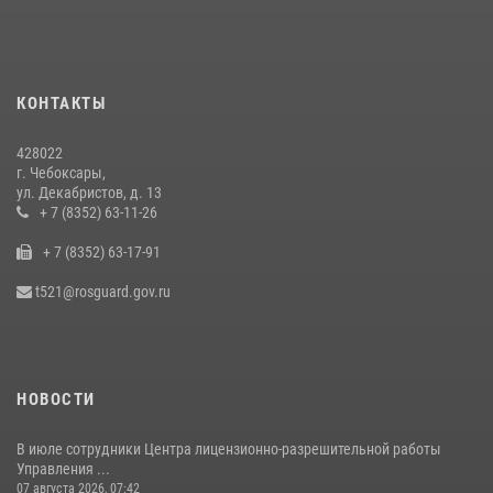
В преддверии Дня святого князя Владимира в Управлении
Росгвардии по Чувашской Республике – Чувашии состоялась
встреча с священнослужителем
КОНТАКТЫ
27 июля 2026, 05:05
3
428022
В преддверии сезона охоты Управление Росгвардии по Чувашской
г. Чебоксары,
Республике напоминает о правилах обращения с оружием
ул. Декабристов, д. 13
16 июля 2026, 12:46
+ 7 (8352) 63-11-26
+ 7 (8352) 63-17-91
При поддержке спецназа Росгвардии в Чувашии изъята крупная
партия наркотиков (видео)
t521@rosguard.gov.ru
08 июля 2026, 14:22
1
НОВОСТИ
В июле сотрудники Центра лицензионно-разрешительной работы
Управления ...
07 августа 2026, 07:42