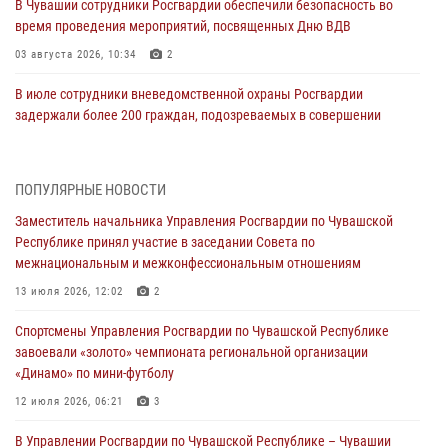
В Чувашии сотрудники Росгвардии обеспечили безопасность во
время проведения мероприятий, посвященных Дню ВДВ
03 августа 2026, 10:34
2
В июле сотрудники вневедомственной охраны Росгвардии
задержали более 200 граждан, подозреваемых в совершении
правонарушений
03 августа 2026, 08:20
ПОПУЛЯРНЫЕ НОВОСТИ
В Росгвардии вспоминают российских воинов, погибших в Первой
Заместитель начальника Управления Росгвардии по Чувашской
мировой войне 1914-1918 годов
Республике принял участие в заседании Совета по
01 августа 2026, 07:19
межнациональным и межконфессиональным отношениям
В Ядрине сотрудники Росгвардии задержали подозреваемого в
13 июля 2026, 12:02
2
причинении тяжкого вреда здоровью
Спортсмены Управления Росгвардии по Чувашской Республике
01 августа 2026, 06:12
завоевали «золото» чемпионата региональной организации
«Динамо» по мини-футболу
1 августа – День дежурной службы войск национальной гвардии
Российской Федерации
12 июля 2026, 06:21
3
01 августа 2026, 05:17
В Управлении Росгвардии по Чувашской Республике – Чувашии