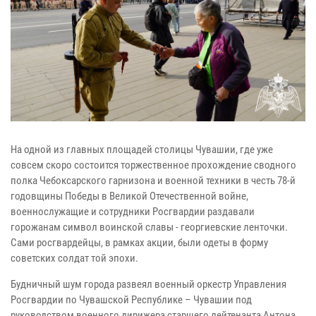
На одной из главных площадей столицы Чувашии, где уже
совсем скоро состоится торжественное прохождение сводного
полка Чебоксарского гарнизона и военной техники в честь 78-й
годовщины Победы в Великой Отечественной войне,
военнослужащие и сотрудники Росгвардии раздавали
горожанам символ воинской славы - георгиевские ленточки.
Сами росгвардейцы, в рамках акции, были одеты в форму
советских солдат той эпохи.
Будничный шум города развеял военный оркестр Управления
Росгвардии по Чувашской Республике – Чувашии под
руководством военного дирижера старшего лейтенанта Антона