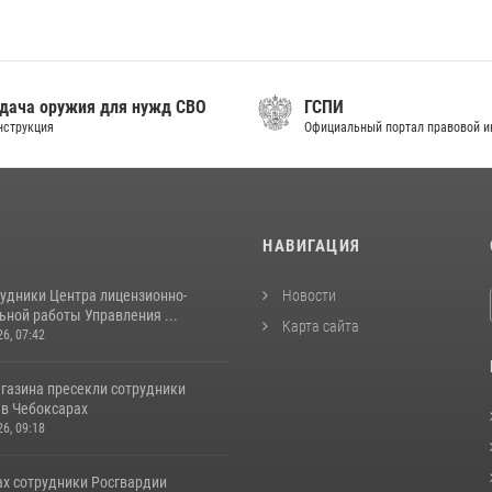
дача оружия для нужд СВО
ГСПИ
нструкция
Официальный портал правовой 
И
НАВИГАЦИЯ
рудники Центра лицензионно-
Новости
ьной работы Управления ...
Карта сайта
26, 07:42
агазина пресекли сотрудники
 в Чебоксарах
26, 09:18
ах сотрудники Росгвардии