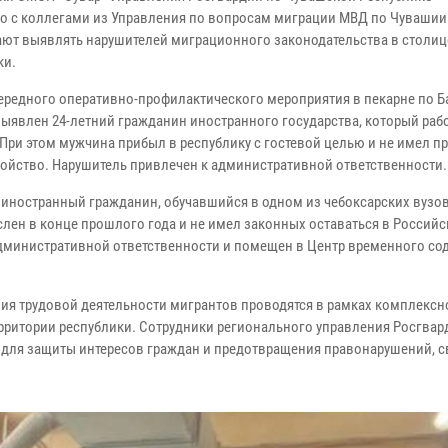
о с коллегами из Управления по вопросам миграции МВД по Чувашии
ют выявлять нарушителей миграционного законодательства в столиц
ки.
чередного оперативно-профилактического мероприятия в пекарне по 
выявлен 24-летний гражданин иностранного государства, который раб
При этом мужчина прибыл в республику с гостевой целью и не имел пр
ройство. Нарушитель привлечен к административной ответственности.
 иностранный гражданин, обучавшийся в одном из чебоксарских вузов
слен в конце прошлого года и не имел законных оставаться в Россий
административной ответственности и помещен в Центр временного со
ия трудовой деятельности мигрантов проводятся в рамках комплексн
ерритории республики. Сотрудники регионального управления Росгвар
 для защиты интересов граждан и предотвращения правонарушений, с