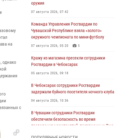
оружия
е
07 августа 2026, 07:42
Команда Управления Росгвардии по
Базовому
Чувашской Республике взяла «золото»
отал
окружного чемпионата по мини-футболу
ава на
07 августа 2026, 05:20
5
Кражу из магазина пресекли сотрудники
, однако
Росгвардии в Чебоксарах
ской
05 августа 2026, 09:18
держания
В Чебоксарах сотрудники Росгвардии
задержали буйного посетителя ночного клуба
ого
дии
04 августа 2026, 10:36
вязанных с
В Чувашии сотрудники Росгвардии
обеспечили безопасность во время
проведения мероприятий, посвященных Дню
ВДВ
ПОПУЛЯРНЫЕ НОВОСТИ