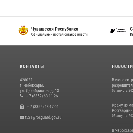
Чувашская Республика
С
Официальный портал органов власти
И
КОНТАКТЫ
НОВОСТ
428022
В июле сот
г. Чебоксары,
разрешител
ул. Декабристов, д. 13
07 августа 20
+ 7 (8352) 63-11-26
Кражу из м
+ 7 (8352) 63-17-91
Росгвардии
05 августа 20
t521@rosguard.gov.ru
В Чебоксар