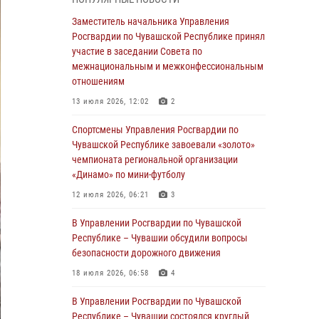
03 августа 2026, 10:34
2
Заместитель начальника Управления
В июле сотрудники вневедомственной
Росгвардии по Чувашской Республике принял
охраны Росгвардии задержали более 200
участие в заседании Совета по
граждан, подозреваемых в совершении
межнациональным и межконфессиональным
правонарушений
отношениям
03 августа 2026, 08:20
13 июля 2026, 12:02
2
В Росгвардии вспоминают российских
Спортсмены Управления Росгвардии по
воинов, погибших в Первой мировой войне
Чувашской Республике завоевали «золото»
1914-1918 годов
чемпионата региональной организации
«Динамо» по мини-футболу
01 августа 2026, 07:19
12 июля 2026, 06:21
3
В Ядрине сотрудники Росгвардии задержали
подозреваемого в причинении тяжкого вреда
В Управлении Росгвардии по Чувашской
здоровью
Республике – Чувашии обсудили вопросы
безопасности дорожного движения
01 августа 2026, 06:12
18 июля 2026, 06:58
4
1 августа – День дежурной службы войск
национальной гвардии Российской
В Управлении Росгвардии по Чувашской
Федерации
Республике – Чувашии состоялся круглый