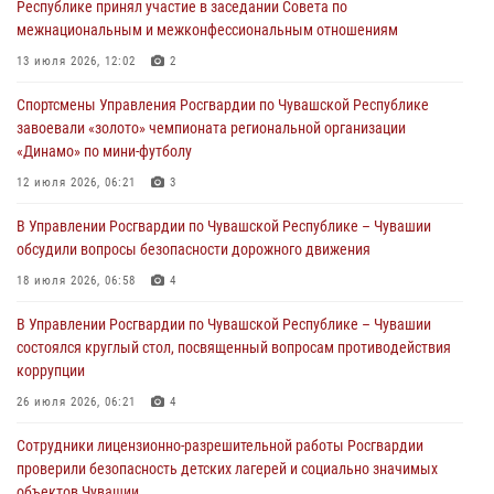
Республике принял участие в заседании Совета по
01 августа 2026, 07:19
межнациональным и межконфессиональным отношениям
В Ядрине сотрудники Росгвардии задержали подозреваемого в
13 июля 2026, 12:02
2
причинении тяжкого вреда здоровью
Спортсмены Управления Росгвардии по Чувашской Республике
01 августа 2026, 06:12
завоевали «золото» чемпионата региональной организации
«Динамо» по мини-футболу
1 августа – День дежурной службы войск национальной гвардии
Российской Федерации
12 июля 2026, 06:21
3
01 августа 2026, 05:17
В Управлении Росгвардии по Чувашской Республике – Чувашии
обсудили вопросы безопасности дорожного движения
Директор Росгвардии Герой России генерал армии Виктор Золотов
поздравил специалистов подразделений тыла с профессиональным
18 июля 2026, 06:58
4
праздником
В Управлении Росгвардии по Чувашской Республике – Чувашии
01 августа 2026, 00:01
состоялся круглый стол, посвященный вопросам противодействия
коррупции
26 июля 2026, 06:21
4
Сотрудники лицензионно-разрешительной работы Росгвардии
проверили безопасность детских лагерей и социально значимых
объектов Чувашии