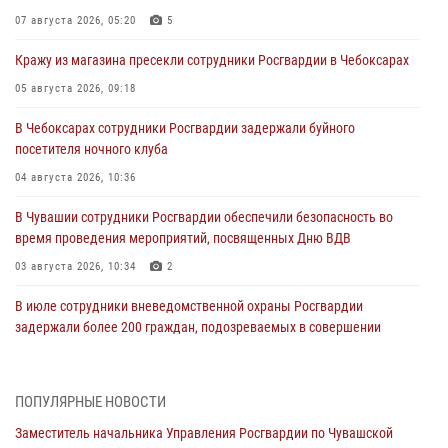
07 августа 2026, 05:20
5
Кражу из магазина пресекли сотрудники Росгвардии в Чебоксарах
05 августа 2026, 09:18
В Чебоксарах сотрудники Росгвардии задержали буйного
посетителя ночного клуба
04 августа 2026, 10:36
В Чувашии сотрудники Росгвардии обеспечили безопасность во
время проведения мероприятий, посвященных Дню ВДВ
03 августа 2026, 10:34
2
В июле сотрудники вневедомственной охраны Росгвардии
задержали более 200 граждан, подозреваемых в совершении
правонарушений
03 августа 2026, 08:20
ПОПУЛЯРНЫЕ НОВОСТИ
В Росгвардии вспоминают российских воинов, погибших в Первой
Заместитель начальника Управления Росгвардии по Чувашской
мировой войне 1914-1918 годов