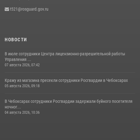
войск национальной гвардии РФ по боксу «10 лет Росгвардии»
t521@rosguard.gov.ru
15 июля 2026, 08:57
4
НОВОСТИ
В июле сотрудники Центра лицензионно-разрешительной работы
Управления ...
07 августа 2026, 07:42
Кражу из магазина пресекли сотрудники Росгвардии в Чебоксарах
05 августа 2026, 09:18
В Чебоксарах сотрудники Росгвардии задержали буйного посетителя
ночног...
04 августа 2026, 10:36