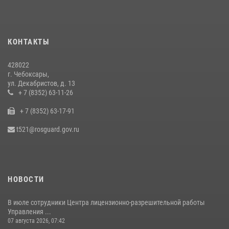
В преддверии Дня святого князя Владимира в Управлении
Росгвардии по Чувашской Республике – Чувашии состоялась
встреча с священнослужителем
КОНТАКТЫ
27 июля 2026, 05:05
3
428022
В преддверии сезона охоты Управление Росгвардии по Чувашской
г. Чебоксары,
Республике напоминает о правилах обращения с оружием
ул. Декабристов, д. 13
16 июля 2026, 12:46
+ 7 (8352) 63-11-26
+ 7 (8352) 63-17-91
При поддержке спецназа Росгвардии в Чувашии изъята крупная
партия наркотиков (видео)
t521@rosguard.gov.ru
08 июля 2026, 14:22
1
НОВОСТИ
В июле сотрудники Центра лицензионно-разрешительной работы
Управления ...
07 августа 2026, 07:42