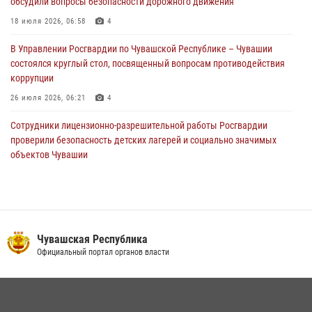
обсудили вопросы безопасности дорожного движения
Директор Росгвардии Герой России генерал армии Виктор Золотов
поздравил специалистов подразделений тыла с профессиональным
18 июля 2026, 06:58
4
праздником
В Управлении Росгвардии по Чувашской Республике – Чувашии
01 августа 2026, 00:01
состоялся круглый стол, посвященный вопросам противодействия
коррупции
26 июля 2026, 06:21
4
Сотрудники лицензионно-разрешительной работы Росгвардии
проверили безопасность детских лагерей и социально значимых
объектов Чувашии
15 июля 2026, 11:05
2
В Чувашии подвели итоги служебной деятельности подразделений
вневедомственной охраны Росгвардии
14 июля 2026, 13:09
3
Чувашская Республика
Официальный портал органов власти
Взрывотехник ОМОН «Сувар» стал героем очередного выпуска
программы «Время СВОих» на Национальном телевидении Чувашии
21 июля 2026, 09:15
4