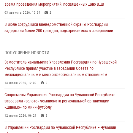
время проведения мероприятий, посвященных Дню ВДВ
03 августа 2026, 10:34
2
В июле сотрудники вневедомственной охраны Росгвардии
задержали более 200 граждан, подозреваемых в совершении
правонарушений
03 августа 2026, 08:20
ПОПУЛЯРНЫЕ НОВОСТИ
В Росгвардии вспоминают российских воинов, погибших в Первой
Заместитель начальника Управления Росгвардии по Чувашской
мировой войне 1914-1918 годов
Республике принял участие в заседании Совета по
01 августа 2026, 07:19
межнациональным и межконфессиональным отношениям
В Ядрине сотрудники Росгвардии задержали подозреваемого в
13 июля 2026, 12:02
2
причинении тяжкого вреда здоровью
Спортсмены Управления Росгвардии по Чувашской Республике
01 августа 2026, 06:12
завоевали «золото» чемпионата региональной организации
«Динамо» по мини-футболу
1 августа – День дежурной службы войск национальной гвардии
Российской Федерации
12 июля 2026, 06:21
3
01 августа 2026, 05:17
В Управлении Росгвардии по Чувашской Республике – Чувашии