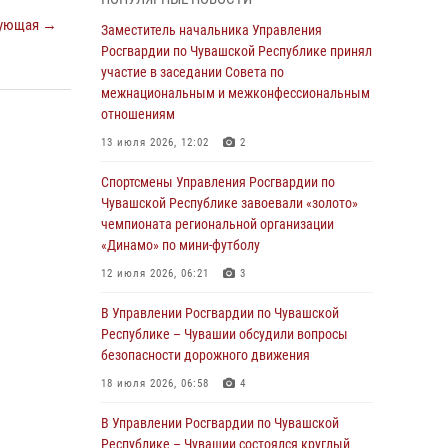
03 августа 2026, 10:34
2
ующая →
Заместитель начальника Управления
В июле сотрудники вневедомственной
Росгвардии по Чувашской Республике принял
охраны Росгвардии задержали более 200
участие в заседании Совета по
граждан, подозреваемых в совершении
межнациональным и межконфессиональным
правонарушений
отношениям
03 августа 2026, 08:20
13 июля 2026, 12:02
2
В Росгвардии вспоминают российских
Спортсмены Управления Росгвардии по
воинов, погибших в Первой мировой войне
Чувашской Республике завоевали «золото»
1914-1918 годов
чемпионата региональной организации
«Динамо» по мини-футболу
01 августа 2026, 07:19
12 июля 2026, 06:21
3
В Ядрине сотрудники Росгвардии задержали
подозреваемого в причинении тяжкого вреда
В Управлении Росгвардии по Чувашской
здоровью
Республике – Чувашии обсудили вопросы
безопасности дорожного движения
01 августа 2026, 06:12
18 июля 2026, 06:58
4
1 августа – День дежурной службы войск
национальной гвардии Российской
В Управлении Росгвардии по Чувашской
Федерации
Республике – Чувашии состоялся круглый