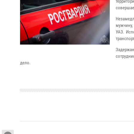
территор
совершае
Незамед
мужчину,
УАЗ. Исп
транспор
Задержа
сотрудн
дело.