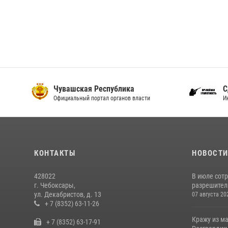
Чувашская Республика
С
Официальный портал органов власти
И
КОНТАКТЫ
НОВОСТ
428022
В июле сот
г. Чебоксары,
разрешител
ул. Декабристов, д. 13
07 августа 20
+ 7 (8352) 63-11-26
Кражу из м
+ 7 (8352) 63-17-91