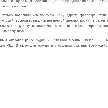
иального отдела МВД. Сообщалось, что возле одного из домов по ули
тся попытка угона.
лительно направившись по указанному адресу, правоохранители
 который, воспользовавшись незапертой дверью, проник в салон 
ользуя кнопку запуска двигателя, гражданин пытался неправомерно
тным средством.
нным оказался ранее судимый 57-летний местный житель. Он б
икам МВД. В настоящий момент в отношении мужчины возбуждено