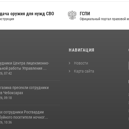
дача оружия для нужд СВО
ГСПИ
нструкция
Официальный портал правовой 
И
НАВИГАЦИЯ
рудники Центра лицензионно-
Новости
ьной работы Управления ...
Карта сайта
26, 07:42
агазина пресекли сотрудники
 в Чебоксарах
26, 09:18
ах сотрудники Росгвардии
уйного посетителя ночног...
26, 10:36