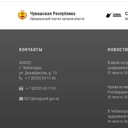
Чувашская Республика
С
Официальный портал органов власти
И
КОНТАКТЫ
НОВОСТ
428022
В июле сот
г. Чебоксары,
разрешител
ул. Декабристов, д. 13
07 августа 20
+ 7 (8352) 63-11-26
Кражу из м
+ 7 (8352) 63-17-91
Росгвардии
05 августа 20
t521@rosguard.gov.ru
В Чебоксар
задержали б
04 августа 20