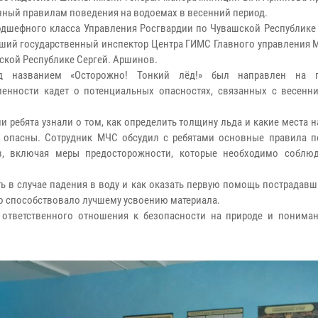
ный правилам поведения на водоемах в весенний период.
одшефного класса Управления Росгвардии по Чувашской Республике
рший государственный инспектор Центра ГИМС Главного управления 
ской Республике Сергей. Аршинов.
д названием «Осторожно! Тонкий лёд!» был направлен на 
енности кадет о потенциальных опасностях, связанных с весенн
ии ребята узнали о том, как определить толщину льда и какие места 
 опасны. Сотрудник МЧС обсудил с ребятами основные правила п
в, включая меры предосторожности, которые необходимо соблюд
ть в случае падения в воду и как оказать первую помощь пострадав
то способствовало лучшему усвоению материала.
ответственного отношения к безопасности на природе и пониман