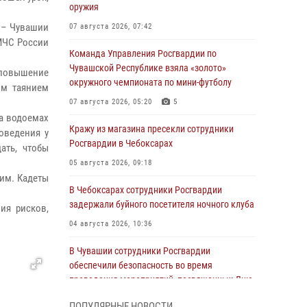
оружия
 – Чувашии
07 августа 2026, 07:42
МЧС России
Команда Управления Росгвардии по
Чувашской Республике взяла «золото»
повышение
окружного чемпионата по мини-футболу
им таянием
07 августа 2026, 05:20
5
на водоемах
Кражу из магазина пресекли сотрудники
оведения у
Росгвардии в Чебоксарах
ать, чтобы
05 августа 2026, 09:18
шим. Кадеты
В Чебоксарах сотрудники Росгвардии
задержали буйного посетителя ночного клуба
ия рисков,
04 августа 2026, 10:36
В Чувашии сотрудники Росгвардии
обеспечили безопасность во время
проведения мероприятий, посвященных Дню
ВДВ
ПОПУЛЯРНЫЕ НОВОСТИ