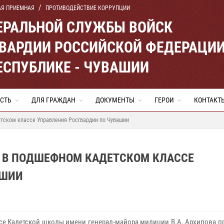
АЯ ПРИЕМНАЯ
ПРОТИВОДЕЙСТВИЕ КОРРУПЦИИ
ЕРАЛЬНОЙ СЛУЖБЫ ВОЙСК
ВАРДИИ РОССИЙСКОЙ ФЕДЕРАЦИ
ЕСПУБЛИКЕ - ЧУВАШИИ
СТЬ
ДЛЯ ГРАЖДАН
ДОКУМЕНТЫ
ГЕРОИ
КОНТАКТ
етском классе Управления Росгвардии по Чувашии
Я В ПОДШЕФНОМ КАДЕТСКОМ КЛАССЕ
АШИИ
ссе Кадетской школы имени генерал-майора милиции В.А. Архипова п