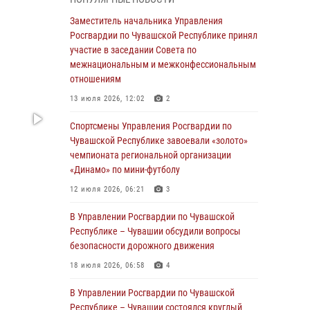
03 августа 2026, 10:34
2
Заместитель начальника Управления
В июле сотрудники вневедомственной
Росгвардии по Чувашской Республике принял
охраны Росгвардии задержали более 200
участие в заседании Совета по
граждан, подозреваемых в совершении
межнациональным и межконфессиональным
правонарушений
отношениям
03 августа 2026, 08:20
13 июля 2026, 12:02
2
В Росгвардии вспоминают российских
Спортсмены Управления Росгвардии по
воинов, погибших в Первой мировой войне
Чувашской Республике завоевали «золото»
1914-1918 годов
чемпионата региональной организации
«Динамо» по мини-футболу
01 августа 2026, 07:19
12 июля 2026, 06:21
3
В Ядрине сотрудники Росгвардии задержали
подозреваемого в причинении тяжкого вреда
В Управлении Росгвардии по Чувашской
здоровью
Республике – Чувашии обсудили вопросы
безопасности дорожного движения
01 августа 2026, 06:12
18 июля 2026, 06:58
4
1 августа – День дежурной службы войск
национальной гвардии Российской
В Управлении Росгвардии по Чувашской
Федерации
Республике – Чувашии состоялся круглый