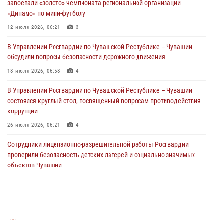
завоевали «золото» чемпионата региональной организации
«Динамо» по мини-футболу
1 августа – День дежурной службы войск национальной гвардии
Российской Федерации
12 июля 2026, 06:21
3
01 августа 2026, 05:17
В Управлении Росгвардии по Чувашской Республике – Чувашии
обсудили вопросы безопасности дорожного движения
Директор Росгвардии Герой России генерал армии Виктор Золотов
поздравил специалистов подразделений тыла с профессиональным
18 июля 2026, 06:58
4
праздником
В Управлении Росгвардии по Чувашской Республике – Чувашии
01 августа 2026, 00:01
состоялся круглый стол, посвященный вопросам противодействия
коррупции
26 июля 2026, 06:21
4
Сотрудники лицензионно-разрешительной работы Росгвардии
проверили безопасность детских лагерей и социально значимых
объектов Чувашии
15 июля 2026, 11:05
2
В Чувашии подвели итоги служебной деятельности подразделений
вневедомственной охраны Росгвардии