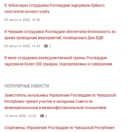
В Чебоксарах сотрудники Росгвардии задержали буйного
посетителя ночного клуба
04 августа 2026, 10:36
В Чувашии сотрудники Росгвардии обеспечили безопасность во
время проведения мероприятий, посвященных Дню ВДВ
03 августа 2026, 10:34
2
В июле сотрудники вневедомственной охраны Росгвардии
задержали более 200 граждан, подозреваемых в совершении
правонарушений
03 августа 2026, 08:20
ПОПУЛЯРНЫЕ НОВОСТИ
В Росгвардии вспоминают российских воинов, погибших в Первой
Заместитель начальника Управления Росгвардии по Чувашской
мировой войне 1914-1918 годов
Республике принял участие в заседании Совета по
01 августа 2026, 07:19
межнациональным и межконфессиональным отношениям
В Ядрине сотрудники Росгвардии задержали подозреваемого в
13 июля 2026, 12:02
2
причинении тяжкого вреда здоровью
Спортсмены Управления Росгвардии по Чувашской Республике
01 августа 2026, 06:12