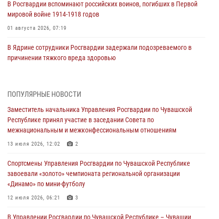
В Росгвардии вспоминают российских воинов, погибших в Первой
мировой войне 1914-1918 годов
01 августа 2026, 07:19
В Ядрине сотрудники Росгвардии задержали подозреваемого в
причинении тяжкого вреда здоровью
01 августа 2026, 06:12
1 августа – День дежурной службы войск национальной гвардии
ПОПУЛЯРНЫЕ НОВОСТИ
Российской Федерации
Заместитель начальника Управления Росгвардии по Чувашской
01 августа 2026, 05:17
Республике принял участие в заседании Совета по
межнациональным и межконфессиональным отношениям
Директор Росгвардии Герой России генерал армии Виктор Золотов
поздравил специалистов подразделений тыла с профессиональным
13 июля 2026, 12:02
2
праздником
Спортсмены Управления Росгвардии по Чувашской Республике
01 августа 2026, 00:01
завоевали «золото» чемпионата региональной организации
«Динамо» по мини-футболу
В Чебоксарах при участии спецназа Росгвардии изъята крупная
партия немаркированной никотиносодержащей продукции (видео)
12 июля 2026, 06:21
3
31 июля 2026, 10:01
1
В Управлении Росгвардии по Чувашской Республике – Чувашии