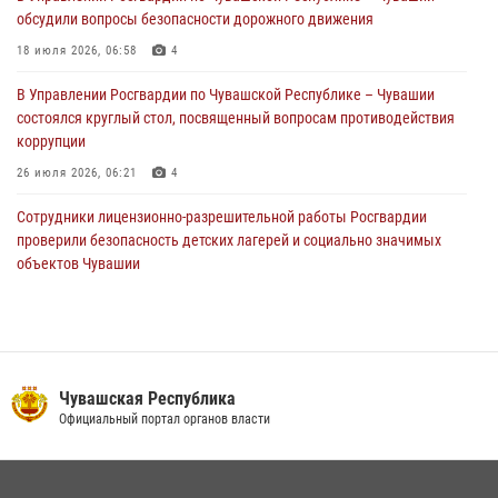
обсудили вопросы безопасности дорожного движения
Сотрудник вневедомственной охраны Росгвардии рассказал
корреспонденту Издательского дома «Хыпар» о службе в ВДВ
18 июля 2026, 06:58
4
31 июля 2026, 07:58
3
В Управлении Росгвардии по Чувашской Республике – Чувашии
состоялся круглый стол, посвященный вопросам противодействия
коррупции
26 июля 2026, 06:21
4
Сотрудники лицензионно-разрешительной работы Росгвардии
проверили безопасность детских лагерей и социально значимых
объектов Чувашии
15 июля 2026, 11:05
2
Полковник Андрей Спирёв поздравил выпускников Чебоксарского
экономико‑технологического колледжа с завершением обучения
06 июля 2026, 11:23
3
Чувашская Республика
Официальный портал органов власти
Росгвардейцы приняли участие в обеспечении общественной
безопасности во время общегородского крестного хода в
Чебоксарах