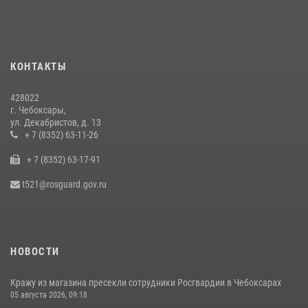
07 июля 2026, 11:01
5
В Чувашии подвели итоги служебной деятельности подразделений
вневедомственной охраны Росгвардии
КОНТАКТЫ
14 июля 2026, 13:09
3
428022
Взрывотехник ОМОН «Сувар» стал героем очередного выпуска
г. Чебоксары,
программы «Время СВОих» на Национальном телевидении Чувашии
ул. Декабристов, д. 13
21 июля 2026, 09:15
+ 7 (8352) 63-11-26
4
+ 7 (8352) 63-17-91
В преддверии Дня святого князя Владимира в Управлении
Росгвардии по Чувашской Республике – Чувашии состоялась
t521@rosguard.gov.ru
встреча с священнослужителем
27 июля 2026, 05:05
3
НОВОСТИ
Кражу из магазина пресекли сотрудники Росгвардии в Чебоксарах
05 августа 2026, 09:18