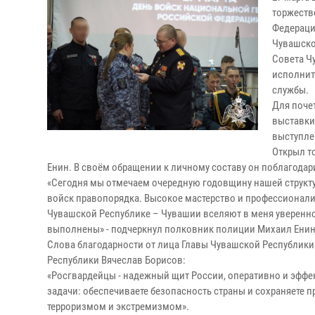
торжеств
Федераци
Чувашско
Совета Ч
исполнит
службы.
Для поче
выставки
выступле
Открыл т
Енин. В своём обращении к личному составу он поблагодар
«Сегодня мы отмечаем очередную годовщину нашей структур
войск правопорядка. Высокое мастерство и профессионал
Чувашской Республике – Чувашии вселяют в меня уверенно
выполнены» - подчеркнул полковник полиции Михаил Енин
Слова благодарности от лица Главы Чувашской Республик
Республики Вячеслав Борисов:
«Росгвардейцы - надежный щит России, оперативно и эфф
задачи: обеспечиваете безопасность страны и сохраняете п
терроризмом и экстремизмом».