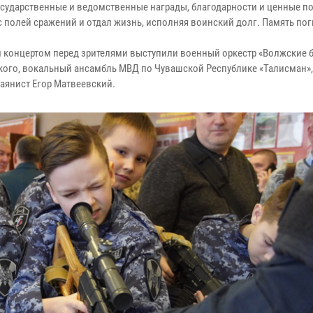
ударственные и ведомственные награды, благодарности и ценные по
я с полей сражений и отдал жизнь, исполняя воинский долг. Память по
концертом перед зрителями выступили военный оркестр «Волжские б
кого, вокальный ансамбль МВД по Чувашской Республике «Талисман»
баянист Егор Матвеевский.