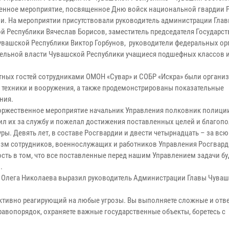
енное мероприятие, посвященное Дню войск национальной гвардии 
и. На мероприятии присутствовали руководитель администрации Гла
й Республики Вячеслав Борисов, заместитель председателя Государс
увашской Республики Виктор Горбунов, руководители федеральных ор
ельной власти Чувашской Республики учащиеся подшефных классов и
тных гостей сотрудниками ОМОН «Сувар» и СОБР «Искра» были органи
 техники и вооружения, а также продемонстрированы показательные
ния.
оржественное мероприятие начальник Управления полковник полици
ил их за службу и пожелал достижения поставленных целей и благопо
ы. Девять лет, в составе Росгвардии и двести четырнадцать – за вс
изм сотрудников, военнослужащих и работников Управления Росгвард
сть в том, что все поставленные перед нашим Управлением задачи бу
.
и Олега Николаева выразил руководитель Администрации Главы Чува
ективно реагирующий на любые угрозы. Вы выполняете сложные и отв
равопорядок, охраняете важные государственные объекты, боретесь с