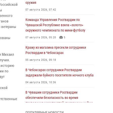
оружия
Российской
вы
07 августа 2026, 07:42
твенного
Команда Управления Росгвардии по
ганов
Чувашской Республике взяла «золото»
 ветераны
окружного чемпионата по мини-футболу
зованы
07 августа 2026, 05:20
5
Кражу из магазина пресекли сотрудники
Росгвардии в Чебоксарах
и Михаил
лучия.
05 августа 2026, 09:18
ю историю
В Чебоксарах сотрудники Росгвардии
ии по
задержали буйного посетителя ночного клуба
дут
04 августа 2026, 10:36
шской
В Чувашии сотрудники Росгвардии
обеспечили безопасность во время
етственные
проведения мероприятий, посвященных Дню
ВДВ
ПОПУЛЯРНЫЕ НОВОСТИ