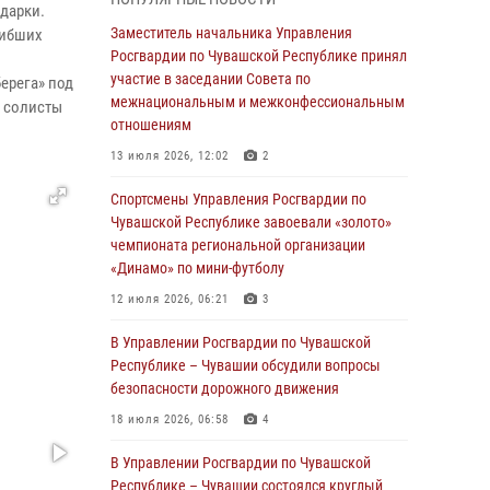
дарки.
03 августа 2026, 10:34
2
Заместитель начальника Управления
гибших
В июле сотрудники вневедомственной
Росгвардии по Чувашской Республике принял
охраны Росгвардии задержали более 200
участие в заседании Совета по
ерега» под
граждан, подозреваемых в совершении
межнациональным и межконфессиональным
, солисты
правонарушений
отношениям
03 августа 2026, 08:20
13 июля 2026, 12:02
2
В Росгвардии вспоминают российских
Спортсмены Управления Росгвардии по
воинов, погибших в Первой мировой войне
Чувашской Республике завоевали «золото»
1914-1918 годов
чемпионата региональной организации
«Динамо» по мини-футболу
01 августа 2026, 07:19
12 июля 2026, 06:21
3
В Ядрине сотрудники Росгвардии задержали
подозреваемого в причинении тяжкого вреда
В Управлении Росгвардии по Чувашской
здоровью
Республике – Чувашии обсудили вопросы
безопасности дорожного движения
01 августа 2026, 06:12
18 июля 2026, 06:58
4
1 августа – День дежурной службы войск
национальной гвардии Российской
В Управлении Росгвардии по Чувашской
Федерации
Республике – Чувашии состоялся круглый