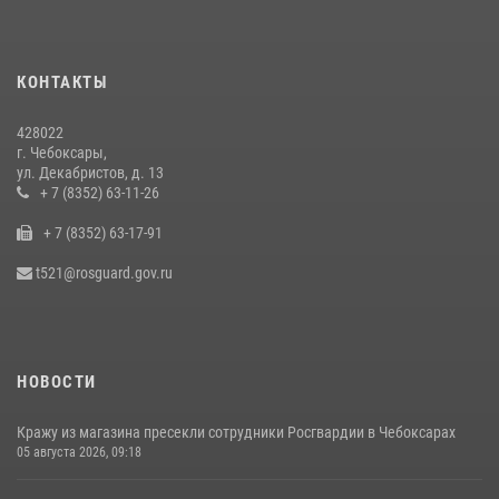
Взрывотехник ОМОН «Сувар» стал героем очередного выпуска
программы «Время СВОих» на Национальном телевидении Чувашии
КОНТАКТЫ
21 июля 2026, 09:15
4
428022
В преддверии Дня святого князя Владимира в Управлении
г. Чебоксары,
Росгвардии по Чувашской Республике – Чувашии состоялась
ул. Декабристов, д. 13
встреча с священнослужителем
+ 7 (8352) 63-11-26
27 июля 2026, 05:05
3
+ 7 (8352) 63-17-91
В преддверии сезона охоты Управление Росгвардии по Чувашской
t521@rosguard.gov.ru
Республике напоминает о правилах обращения с оружием
16 июля 2026, 12:46
НОВОСТИ
Кражу из магазина пресекли сотрудники Росгвардии в Чебоксарах
05 августа 2026, 09:18