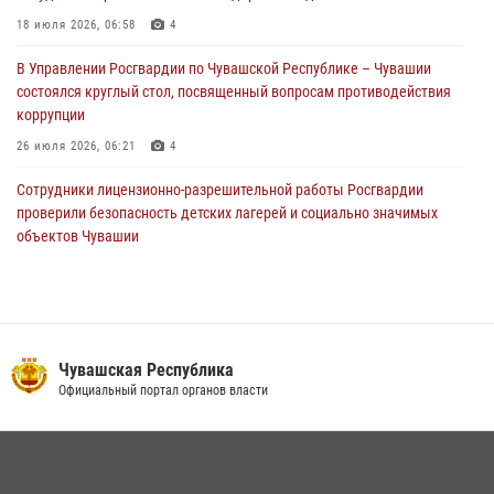
Сотрудник вневедомственной охраны Росгвардии рассказал
корреспонденту Издательского дома «Хыпар» о службе в ВДВ
18 июля 2026, 06:58
4
31 июля 2026, 07:58
3
В Управлении Росгвардии по Чувашской Республике – Чувашии
состоялся круглый стол, посвященный вопросам противодействия
коррупции
26 июля 2026, 06:21
4
Сотрудники лицензионно-разрешительной работы Росгвардии
проверили безопасность детских лагерей и социально значимых
объектов Чувашии
15 июля 2026, 11:05
2
Росгвардейцы приняли участие в обеспечении общественной
безопасности во время общегородского крестного хода в
Чебоксарах
Чувашская Республика
07 июля 2026, 11:01
5
Официальный портал органов власти
В Чувашии подвели итоги служебной деятельности подразделений
вневедомственной охраны Росгвардии
14 июля 2026, 13:09
3