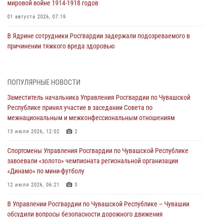
мировой войне 1914-1918 годов
01 августа 2026, 07:19
В Ядрине сотрудники Росгвардии задержали подозреваемого в
причинении тяжкого вреда здоровью
01 августа 2026, 06:12
1 августа – День дежурной службы войск национальной гвардии
ПОПУЛЯРНЫЕ НОВОСТИ
Российской Федерации
Заместитель начальника Управления Росгвардии по Чувашской
01 августа 2026, 05:17
Республике принял участие в заседании Совета по
межнациональным и межконфессиональным отношениям
Директор Росгвардии Герой России генерал армии Виктор Золотов
поздравил специалистов подразделений тыла с профессиональным
13 июля 2026, 12:02
2
праздником
Спортсмены Управления Росгвардии по Чувашской Республике
01 августа 2026, 00:01
завоевали «золото» чемпионата региональной организации
«Динамо» по мини-футболу
В Чебоксарах при участии спецназа Росгвардии изъята крупная
партия немаркированной никотиносодержащей продукции (видео)
12 июля 2026, 06:21
3
31 июля 2026, 10:01
1
В Управлении Росгвардии по Чувашской Республике – Чувашии
обсудили вопросы безопасности дорожного движения