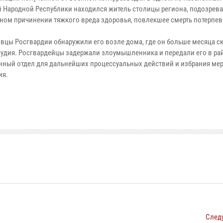
 Народной Республики находился житель столицы региона, подозрев
ом причинении тяжкого вреда здоровья, повлекшее смерть потерпев
вцы Росгвардии обнаружили его возле дома, где он больше месяца с
судия. Росгвардейцы задержали злоумышленника и передали его в р
нный отдел для дальнейших процессуальных действий и избрания ме
ия.
След