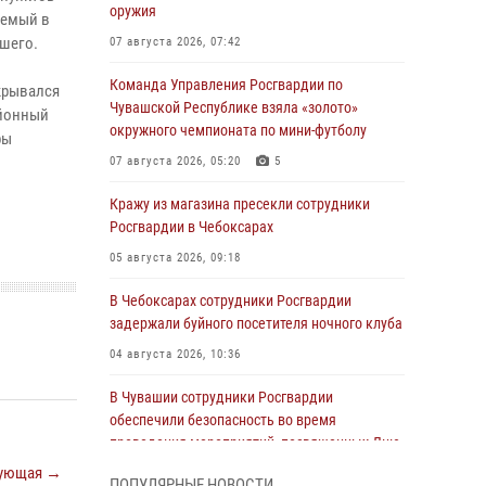
оружия
аемый в
шего.
07 августа 2026, 07:42
Команда Управления Росгвардии по
крывался
Чувашской Республике взяла «золото»
айонный
окружного чемпионата по мини-футболу
ры
07 августа 2026, 05:20
5
Кражу из магазина пресекли сотрудники
Росгвардии в Чебоксарах
05 августа 2026, 09:18
В Чебоксарах сотрудники Росгвардии
задержали буйного посетителя ночного клуба
04 августа 2026, 10:36
В Чувашии сотрудники Росгвардии
обеспечили безопасность во время
проведения мероприятий, посвященных Дню
ВДВ
ующая →
ПОПУЛЯРНЫЕ НОВОСТИ