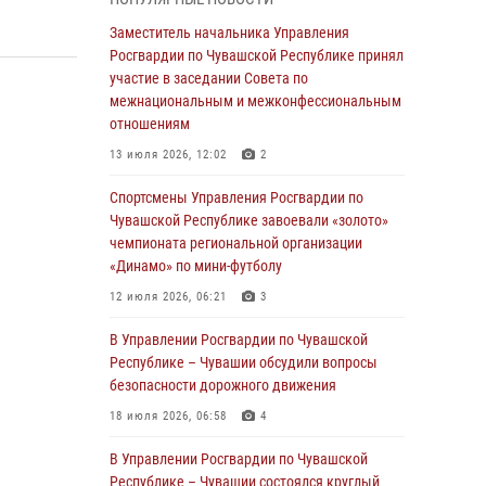
03 августа 2026, 10:34
2
Заместитель начальника Управления
В июле сотрудники вневедомственной
Росгвардии по Чувашской Республике принял
охраны Росгвардии задержали более 200
участие в заседании Совета по
граждан, подозреваемых в совершении
межнациональным и межконфессиональным
правонарушений
отношениям
03 августа 2026, 08:20
13 июля 2026, 12:02
2
В Росгвардии вспоминают российских
Спортсмены Управления Росгвардии по
воинов, погибших в Первой мировой войне
Чувашской Республике завоевали «золото»
1914-1918 годов
чемпионата региональной организации
«Динамо» по мини-футболу
01 августа 2026, 07:19
12 июля 2026, 06:21
3
В Ядрине сотрудники Росгвардии задержали
подозреваемого в причинении тяжкого вреда
В Управлении Росгвардии по Чувашской
здоровью
Республике – Чувашии обсудили вопросы
безопасности дорожного движения
01 августа 2026, 06:12
18 июля 2026, 06:58
4
1 августа – День дежурной службы войск
национальной гвардии Российской
В Управлении Росгвардии по Чувашской
Федерации
Республике – Чувашии состоялся круглый