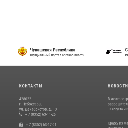
Чувашская Республика
С
Официальный портал органов власти
И
КОНТАКТЫ
НОВОСТ
428022
В июле сот
г. Чебоксары,
разрешител
ул. Декабристов, д. 13
07 августа 20
+ 7 (8352) 63-11-26
Кражу из м
+ 7 (8352) 63-17-91