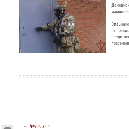
Донецкой
умышленн
Спецназо
от право
следстве
пресечен
← Предыдущая