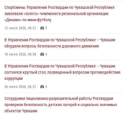
причинении тяжкого вреда здоровью
Спортсмены Управления Росгвардии по Чувашской Республике
01 августа 2026, 06:12
завоевали «золото» чемпионата региональной организации
«Динамо» по мини-футболу
1 августа – День дежурной службы войск национальной гвардии
Российской Федерации
12 июля 2026, 06:21
3
01 августа 2026, 05:17
В Управлении Росгвардии по Чувашской Республике – Чувашии
обсудили вопросы безопасности дорожного движения
Директор Росгвардии Герой России генерал армии Виктор Золотов
поздравил специалистов подразделений тыла с профессиональным
18 июля 2026, 06:58
4
праздником
В Управлении Росгвардии по Чувашской Республике – Чувашии
01 августа 2026, 00:01
состоялся круглый стол, посвященный вопросам противодействия
коррупции
26 июля 2026, 06:21
4
Сотрудники лицензионно-разрешительной работы Росгвардии
проверили безопасность детских лагерей и социально значимых
объектов Чувашии
15 июля 2026, 11:05
2
В Чувашии подвели итоги служебной деятельности подразделений