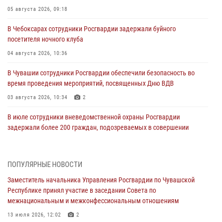
05 августа 2026, 09:18
В Чебоксарах сотрудники Росгвардии задержали буйного
посетителя ночного клуба
04 августа 2026, 10:36
В Чувашии сотрудники Росгвардии обеспечили безопасность во
время проведения мероприятий, посвященных Дню ВДВ
03 августа 2026, 10:34
2
В июле сотрудники вневедомственной охраны Росгвардии
задержали более 200 граждан, подозреваемых в совершении
правонарушений
03 августа 2026, 08:20
ПОПУЛЯРНЫЕ НОВОСТИ
В Росгвардии вспоминают российских воинов, погибших в Первой
Заместитель начальника Управления Росгвардии по Чувашской
мировой войне 1914-1918 годов
Республике принял участие в заседании Совета по
01 августа 2026, 07:19
межнациональным и межконфессиональным отношениям
В Ядрине сотрудники Росгвардии задержали подозреваемого в
13 июля 2026, 12:02
2