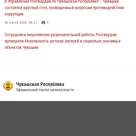
В Управлении Росгвардии по Чувашской Республике – Чувашии
01 августа 2026, 00:01
состоялся круглый стол, посвященный вопросам противодействия
коррупции
26 июля 2026, 06:21
4
Сотрудники лицензионно-разрешительной работы Росгвардии
проверили безопасность детских лагерей и социально значимых
объектов Чувашии
15 июля 2026, 11:05
2
В Чувашии подвели итоги служебной деятельности подразделений
вневедомственной охраны Росгвардии
14 июля 2026, 13:09
3
Чувашская Республика
Официальный портал органов власти
Взрывотехник ОМОН «Сувар» стал героем очередного выпуска
программы «Время СВОих» на Национальном телевидении Чувашии
21 июля 2026, 09:15
4
В преддверии Дня святого князя Владимира в Управлении
Росгвардии по Чувашской Республике – Чувашии состоялась
встреча с священнослужителем