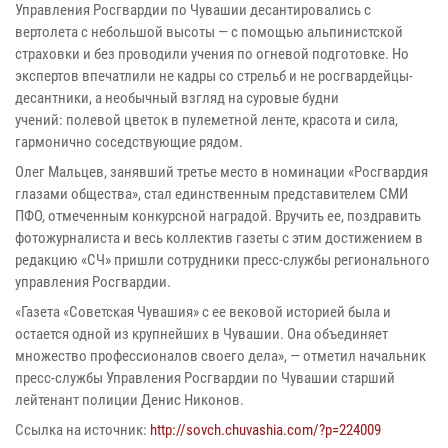
Управления Росгвардии по Чувашии десантировались с
вертолета с небольшой высоты — с помощью альпинистской
страховки и без проводили учения по огневой подготовке. Но
экспертов впечатлили не кадры со стрельб и не росгвардейцы-
десантники, а необычный взгляд на суровые будни
учений: полевой цветок в пулеметной ленте, красота и сила,
гармонично соседствующие рядом.
Олег Мальцев, занявший третье место в номинации «Росгвардия
глазами общества», стал единственным представителем СМИ
ПФО, отмеченным конкурсной наградой. Вручить ее, поздравить
фотожурналиста и весь коллектив газеты с этим достижением в
редакцию «СЧ» пришли сотрудники пресс-службы регионального
управления Росгвардии.
«Газета «Советская Чувашия» с ее вековой историей была и
остается одной из крупнейших в Чувашии. Она объединяет
множество профессионалов своего дела», — отметил начальник
пресс-службы Управления Росгвардии по Чувашии старший
лейтенант полиции Денис Никонов.
Ссылка на источник:
http://sovch.chuvashia.com/?p=224009