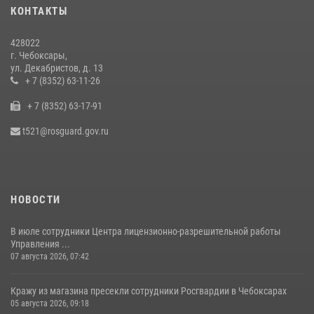
КОНТАКТЫ
27 июля 2026, 05:05
3
428022
В преддверии сезона охоты Управление Росгвардии по Чувашской
г. Чебоксары,
Республике напоминает о правилах обращения с оружием
ул. Декабристов, д. 13
16 июля 2026, 12:46
+ 7 (8352) 63-11-26
+ 7 (8352) 63-17-91
При поддержке спецназа Росгвардии в Чувашии изъята крупная
партия наркотиков (видео)
t521@rosguard.gov.ru
08 июля 2026, 14:22
1
НОВОСТИ
В июле сотрудники Центра лицензионно-разрешительной работы
Управления ...
07 августа 2026, 07:42
Кражу из магазина пресекли сотрудники Росгвардии в Чебоксарах
05 августа 2026, 09:18