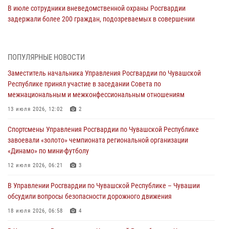
В июле сотрудники вневедомственной охраны Росгвардии
задержали более 200 граждан, подозреваемых в совершении
правонарушений
03 августа 2026, 08:20
ПОПУЛЯРНЫЕ НОВОСТИ
В Росгвардии вспоминают российских воинов, погибших в Первой
Заместитель начальника Управления Росгвардии по Чувашской
мировой войне 1914-1918 годов
Республике принял участие в заседании Совета по
01 августа 2026, 07:19
межнациональным и межконфессиональным отношениям
В Ядрине сотрудники Росгвардии задержали подозреваемого в
13 июля 2026, 12:02
2
причинении тяжкого вреда здоровью
Спортсмены Управления Росгвардии по Чувашской Республике
01 августа 2026, 06:12
завоевали «золото» чемпионата региональной организации
«Динамо» по мини-футболу
1 августа – День дежурной службы войск национальной гвардии
Российской Федерации
12 июля 2026, 06:21
3
01 августа 2026, 05:17
В Управлении Росгвардии по Чувашской Республике – Чувашии
обсудили вопросы безопасности дорожного движения
Директор Росгвардии Герой России генерал армии Виктор Золотов
поздравил специалистов подразделений тыла с профессиональным
18 июля 2026, 06:58
4
праздником