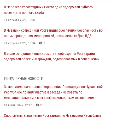
В Чебоксарах сотрудники Росгвардии задержали буйного
посетителя ночного клуба
04 августа 2026, 10:36
В Чувашии сотрудники Росгвардии обеспечили безопасность во
время проведения мероприятий, посвященных Дню ВДВ
03 августа 2026, 10:34
2
В июле сотрудники вневедомственной охраны Росгвардии
задержали более 200 граждан, подозреваемых в совершении
правонарушений
03 августа 2026, 08:20
ПОПУЛЯРНЫЕ НОВОСТИ
В Росгвардии вспоминают российских воинов, погибших в Первой
Заместитель начальника Управления Росгвардии по Чувашской
мировой войне 1914-1918 годов
Республике принял участие в заседании Совета по
01 августа 2026, 07:19
межнациональным и межконфессиональным отношениям
В Ядрине сотрудники Росгвардии задержали подозреваемого в
13 июля 2026, 12:02
2
причинении тяжкого вреда здоровью
Спортсмены Управления Росгвардии по Чувашской Республике