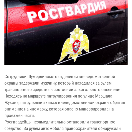
Сотрудники Шумерлинского отделения вневедомственной
охраны задержали мужчину, который находился за рулем
транспортного средства в состоянии алкогольного опьянения.
Находясь на маршруте патрулирования по улице Маршала
Жукова, патрульный экипаж вневедомственной охраны обратил
внимание на иномарку, которая опасно маневрировала на
проезжей части.
Росгвардейцы незамедлительно остановили транспортное
средство. За рулем автомобиля правоохранители обнаружили