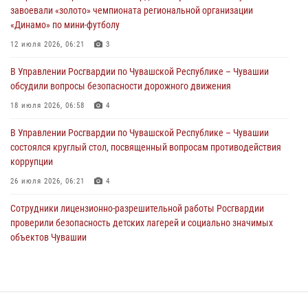
01 августа 2026, 06:12
завоевали «золото» чемпионата региональной организации
«Динамо» по мини-футболу
1 августа – День дежурной службы войск национальной гвардии
Российской Федерации
12 июля 2026, 06:21
3
01 августа 2026, 05:17
В Управлении Росгвардии по Чувашской Республике – Чувашии
обсудили вопросы безопасности дорожного движения
Директор Росгвардии Герой России генерал армии Виктор Золотов
поздравил специалистов подразделений тыла с профессиональным
18 июля 2026, 06:58
4
праздником
В Управлении Росгвардии по Чувашской Республике – Чувашии
01 августа 2026, 00:01
состоялся круглый стол, посвященный вопросам противодействия
коррупции
26 июля 2026, 06:21
4
Сотрудники лицензионно-разрешительной работы Росгвардии
проверили безопасность детских лагерей и социально значимых
объектов Чувашии
15 июля 2026, 11:05
2
В Чувашии подвели итоги служебной деятельности подразделений
вневедомственной охраны Росгвардии