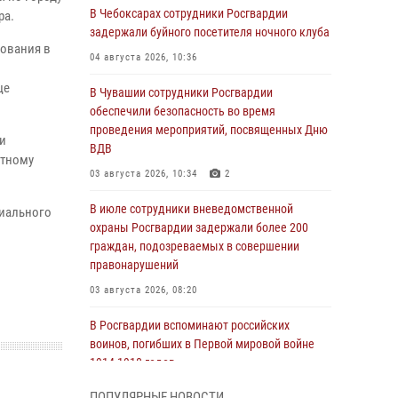
В Чебоксарах сотрудники Росгвардии
ра.
задержали буйного посетителя ночного клуба
рования в
04 августа 2026, 10:36
це
В Чувашии сотрудники Росгвардии
обеспечили безопасность во время
проведения мероприятий, посвященных Дню
и
ВДВ
стному
03 августа 2026, 10:34
2
В июле сотрудники вневедомственной
риального
охраны Росгвардии задержали более 200
граждан, подозреваемых в совершении
правонарушений
03 августа 2026, 08:20
В Росгвардии вспоминают российских
воинов, погибших в Первой мировой войне
1914-1918 годов
01 августа 2026, 07:19
ПОПУЛЯРНЫЕ НОВОСТИ