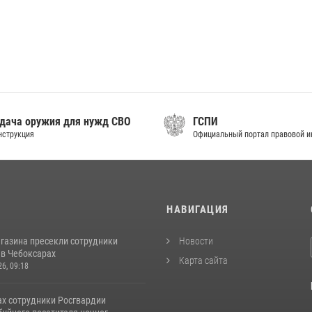
дача оружия для нужд СВО
ГСПИ
нструкция
Официальный портал правовой 
И
НАВИГАЦИЯ
агазина пресекли сотрудники
Новости
 в Чебоксарах
Карта сайта
26, 09:18
ах сотрудники Росгвардии