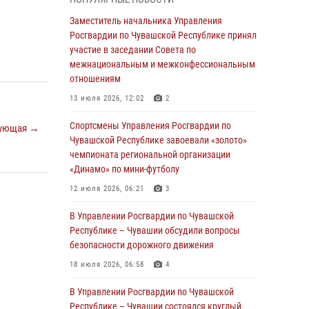
В Ядрине сотрудники Росгвардии задержали
Заместитель начальника Управления
подозреваемого в причинении тяжкого вреда
Росгвардии по Чувашской Республике принял
здоровью
участие в заседании Совета по
межнациональным и межконфессиональным
01 августа 2026, 06:12
отношениям
1 августа – День дежурной службы войск
13 июля 2026, 12:02
2
национальной гвардии Российской
Федерации
Спортсмены Управления Росгвардии по
ующая →
Чувашской Республике завоевали «золото»
01 августа 2026, 05:17
чемпионата региональной организации
«Динамо» по мини-футболу
Директор Росгвардии Герой России генерал
армии Виктор Золотов поздравил
12 июля 2026, 06:21
3
специалистов подразделений тыла с
профессиональным праздником
В Управлении Росгвардии по Чувашской
Республике – Чувашии обсудили вопросы
01 августа 2026, 00:01
безопасности дорожного движения
В Чебоксарах при участии спецназа
18 июля 2026, 06:58
4
Росгвардии изъята крупная партия
немаркированной никотиносодержащей
В Управлении Росгвардии по Чувашской
продукции (видео)
Республике – Чувашии состоялся круглый