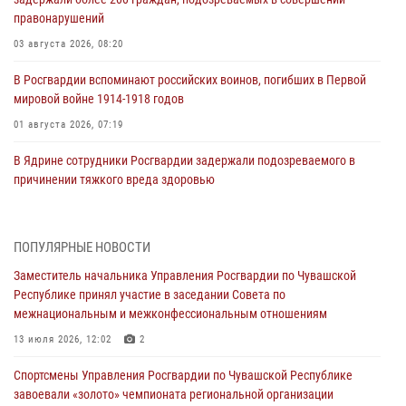
правонарушений
03 августа 2026, 08:20
В Росгвардии вспоминают российских воинов, погибших в Первой
мировой войне 1914-1918 годов
01 августа 2026, 07:19
В Ядрине сотрудники Росгвардии задержали подозреваемого в
причинении тяжкого вреда здоровью
01 августа 2026, 06:12
1 августа – День дежурной службы войск национальной гвардии
ПОПУЛЯРНЫЕ НОВОСТИ
Российской Федерации
Заместитель начальника Управления Росгвардии по Чувашской
01 августа 2026, 05:17
Республике принял участие в заседании Совета по
межнациональным и межконфессиональным отношениям
Директор Росгвардии Герой России генерал армии Виктор Золотов
поздравил специалистов подразделений тыла с профессиональным
13 июля 2026, 12:02
2
праздником
Спортсмены Управления Росгвардии по Чувашской Республике
01 августа 2026, 00:01
завоевали «золото» чемпионата региональной организации