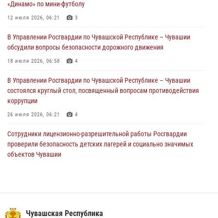
«Динамо» по мини-футболу
В Чебоксарах при участии спецназа Росгвардии изъята крупная
партия немаркированной никотиносодержащей продукции (видео)
12 июля 2026, 06:21
3
31 июля 2026, 10:01
1
В Управлении Росгвардии по Чувашской Республике – Чувашии
обсудили вопросы безопасности дорожного движения
Сотрудник вневедомственной охраны Росгвардии рассказал
корреспонденту Издательского дома «Хыпар» о службе в ВДВ
18 июля 2026, 06:58
4
31 июля 2026, 07:58
3
В Управлении Росгвардии по Чувашской Республике – Чувашии
состоялся круглый стол, посвященный вопросам противодействия
коррупции
26 июля 2026, 06:21
4
Сотрудники лицензионно-разрешительной работы Росгвардии
проверили безопасность детских лагерей и социально значимых
объектов Чувашии
15 июля 2026, 11:05
2
Росгвардейцы приняли участие в обеспечении общественной
безопасности во время общегородского крестного хода в
Чебоксарах
Чувашская Республика