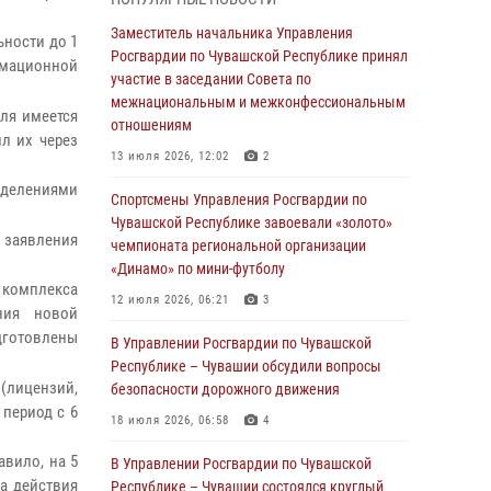
В Ядрине сотрудники Росгвардии задержали
Заместитель начальника Управления
ьности до 1
подозреваемого в причинении тяжкого вреда
Росгвардии по Чувашской Республике принял
рмационной
здоровью
участие в заседании Совета по
межнациональным и межконфессиональным
01 августа 2026, 06:12
еля имеется
отношениям
л их через
1 августа – День дежурной службы войск
13 июля 2026, 12:02
2
национальной гвардии Российской
зделениями
Федерации
Спортсмены Управления Росгвардии по
Чувашской Республике завоевали «золото»
01 августа 2026, 05:17
 заявления
чемпионата региональной организации
«Динамо» по мини-футболу
Директор Росгвардии Герой России генерал
 комплекса
армии Виктор Золотов поздравил
12 июля 2026, 06:21
3
ения новой
специалистов подразделений тыла с
дготовлены
профессиональным праздником
В Управлении Росгвардии по Чувашской
Республике – Чувашии обсудили вопросы
01 августа 2026, 00:01
(лицензий,
безопасности дорожного движения
 период с 6
В Чебоксарах при участии спецназа
18 июля 2026, 06:58
4
Росгвардии изъята крупная партия
авило, на 5
немаркированной никотиносодержащей
В Управлении Росгвардии по Чувашской
ка действия
продукции (видео)
Республике – Чувашии состоялся круглый