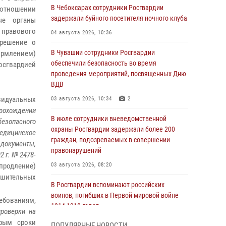
В Чебоксарах сотрудники Росгвардии
 отношении
задержали буйного посетителя ночного клуба
ые органы
 правового
04 августа 2026, 10:36
 решение о
В Чувашии сотрудники Росгвардии
ормлением)
обеспечили безопасность во время
осгвардией
проведения мероприятий, посвященных Дню
ВДВ
видуальных
03 августа 2026, 10:34
2
прохождении
В июле сотрудники вневедомственной
безопасного
охраны Росгвардии задержали более 200
едицинское
граждан, подозреваемых в совершении
документы,
правонарушений
 г. № 2478-
продление)
03 августа 2026, 08:20
решительных
В Росгвардии вспоминают российских
воинов, погибших в Первой мировой войне
ебованиям,
1914-1918 годов
проверки на
01 августа 2026, 07:19
орым сроки
ПОПУЛЯРНЫЕ НОВОСТИ