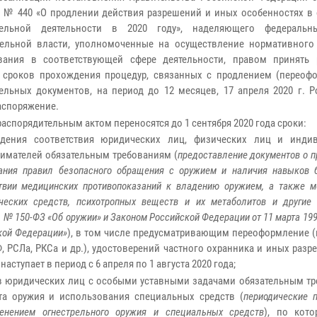
а № 440 «О продлении действия разрешений и иных особенностях в
тельной деятельности в 2020 году», наделяющего федеральн
ельной власти, уполномоченные на осуществление нормативного
ования в соответствующей сфере деятельности, правом принять
 сроков прохождения процедур, связанных с продлением (переоф
ельных документов, на период до 12 месяцев, 17 апреля 2020 г. Р
аспоряжение.
аспорядительным актом переносятся до 1 сентября 2020 года сроки:
ждения соответствия юридических лиц, физических лиц и инди
имателей обязательным требованиям (
предоставление документов о 
нания правил безопасного обращения с оружием и наличия навыков 
твии медицинских противопоказаний к владению оружием, а также м
ческих средств, психотропных веществ и их метаболитов и другие 
 № 150-ФЗ «Об оружии» и Законом Российской Федерации от 11 марта 1992
ской Федерации»
), в том числе предусматривающим переоформление (
РФ, РСЛа, РКСа и др.), удостоверений частного охранника и иных раз
ступает в период с 6 апреля по 1 августа 2020 года;
ов юридических лиц с особыми уставными задачами обязательным тр
а оружия и использования специальных средств (
периодические 
енением огнестрельного оружия и специальных средств
), по кот