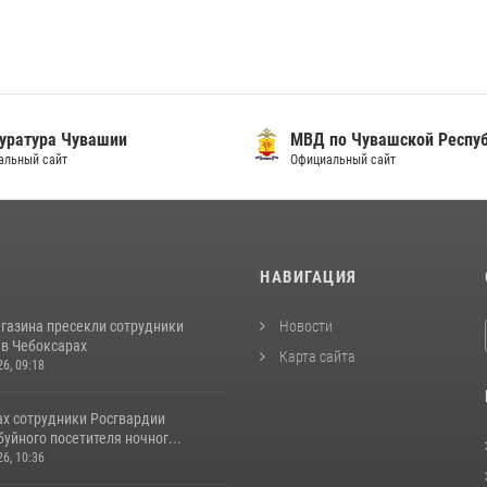
уратура Чувашии
МВД по Чувашской Респу
альный сайт
Официальный сайт
И
НАВИГАЦИЯ
агазина пресекли сотрудники
Новости
 в Чебоксарах
Карта сайта
26, 09:18
ах сотрудники Росгвардии
уйного посетителя ночног...
26, 10:36