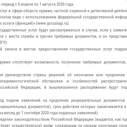
ериод с 6 апреля по 1 августа 2020 года.
луг в сфере оборота оружия, частной охранной и детективной деятел
ронном виде с использованием федеральной государственной инфо
услуги (функций)» (www.gosuslugi.ru).
ударственных услуг будут рассматриваться в случае, если у заявит
к с места службы и прочих требуемых документов, и он представи
ПГУ).
й записи в местах предоставления государственных услуг подра
ружия отсутствует возможность получения требуемых документов,
ятия руководством страны решений об окончании или продлении
-эпидемиологической обстановки и особенностей распростран
Российской Федерации, в вышеуказанное распоряжение будут по
од подачи заявлений на продление разрешительных документов 
зрешительных документов), срок действия которых заканчивается в
за месяц до 1 сентября 2020 года поданных заявлений).
еделен законодательством Российской Федерации (выдается, как пр
х будет осуществляться) днем, следующим за сроком окончания сро