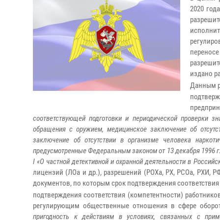
2020 год
разреши
исполнит
регулир
переносе
разрешит
издано р
Данным р
подтвер
предприн
соответствующей подготовки и периодической проверки з
обращения с оружием, медицинское заключение об отсутс
заключение об отсутствии в организме человека наркоти
предусмотренные Федеральным законом от 13 декабря 1996 г.
I «О частной детективной и охранной деятельности в Россий
лицензий (ЛОа и др.), разрешений (РОХа, РХ, РСОа, РХИ, 
документов, по которым срок подтверждения соответствия на
подтверждения соответствия (компетентности) работник
регулирующим общественные отношения в сфере оборот
пригодность к действиям в условиях, связанных с прим