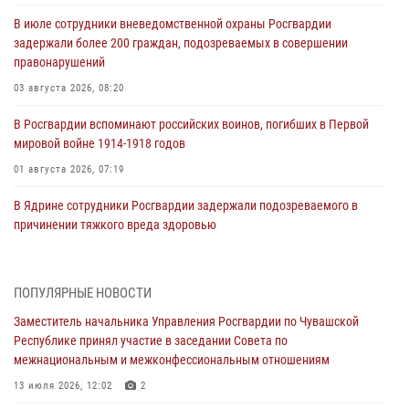
В июле сотрудники вневедомственной охраны Росгвардии
задержали более 200 граждан, подозреваемых в совершении
правонарушений
03 августа 2026, 08:20
В Росгвардии вспоминают российских воинов, погибших в Первой
мировой войне 1914-1918 годов
01 августа 2026, 07:19
В Ядрине сотрудники Росгвардии задержали подозреваемого в
причинении тяжкого вреда здоровью
01 августа 2026, 06:12
1 августа – День дежурной службы войск национальной гвардии
ПОПУЛЯРНЫЕ НОВОСТИ
Российской Федерации
Заместитель начальника Управления Росгвардии по Чувашской
01 августа 2026, 05:17
Республике принял участие в заседании Совета по
межнациональным и межконфессиональным отношениям
Директор Росгвардии Герой России генерал армии Виктор Золотов
поздравил специалистов подразделений тыла с профессиональным
13 июля 2026, 12:02
2
праздником