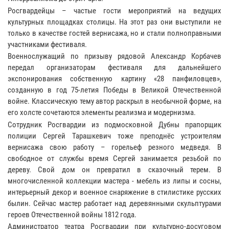
Росгвардейцы – частые гости мероприятий на ведущих
культурных площадках столицы. На этот раз они выступили не
только в качестве гостей вернисажа, но и стали полноправными
участниками фестиваля.
Военнослужащий по призыву рядовой Александр Корбачев
передал организаторам фестиваля для дальнейшего
экспонирования собственную картину «28 панфиловцев»,
созданную в год 75-летия Победы в Великой Отечественной
войне. Классическую тему автор раскрыл в необычной форме, на
его холсте сочетаются элементы реализма и модернизма.
Сотрудник Росгвардии из подмосковной Дубны прапорщик
полиции Сергей Тарашкевич тоже преподнёс устроителям
вернисажа свою работу – горельеф резного медведя. В
свободное от службы время Сергей занимается резьбой по
дереву. Свой дом он превратил в сказочный терем. В
многочисленной коллекции мастера - мебель из липы и сосны,
интерьерный декор и военное снаряжение в стилистике русских
былин. Сейчас мастер работает над деревянными скульптурами
героев Отечественной войны 1812 года.
Администратор театра Росгвардии при культурно-досуговом