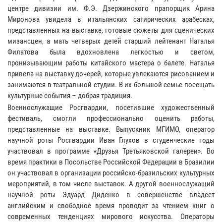
центре дивизии им. Ф.Э. Дзержинского прапорщик Арина
Миронова увидела в итальянских сатирических арабесках,
представленных на выставке, готовые сюжеты для сценических
мизансцен, а мать четверых детей старший лейтенант Наталья
Филатова была вдохновлена легкостью и светом,
пронизывающим работы китайского мастера о балете. Наталья
привела на выставку дочерей, которые увлекаются рисованием и
занимаются в театральной студии. В их большой семье посещать
культурные события – добрая традиция.
Военнослужащие Росгвардии, посетившие художественный
фестиваль, смогли профессионально оценить работы,
представленные на выставке. Выпускник МГИМО, оператор
научной роты Росгвардии Иван Глухов в студенческие годы
участвовал в программе «Друзья Третьяковской галереи». Во
время практики в Посольстве Российской Федерации в Бразилии
он участвовал в организации российско-бразильских культурных
мероприятий, в том числе выставок. А другой военнослужащий
научной роты Эдуард Диденко в совершенстве владеет
английским и свободное время проводит за чтением книг о
современных тенденциях мирового искусства. Операторы