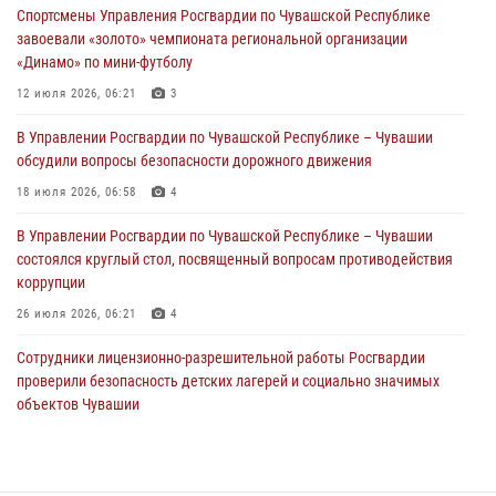
Спортсмены Управления Росгвардии по Чувашской Республике
01 августа 2026, 00:01
завоевали «золото» чемпионата региональной организации
«Динамо» по мини-футболу
В Чебоксарах при участии спецназа Росгвардии изъята крупная
партия немаркированной никотиносодержащей продукции (видео)
12 июля 2026, 06:21
3
31 июля 2026, 10:01
1
В Управлении Росгвардии по Чувашской Республике – Чувашии
обсудили вопросы безопасности дорожного движения
Сотрудник вневедомственной охраны Росгвардии рассказал
корреспонденту Издательского дома «Хыпар» о службе в ВДВ
18 июля 2026, 06:58
4
31 июля 2026, 07:58
3
В Управлении Росгвардии по Чувашской Республике – Чувашии
состоялся круглый стол, посвященный вопросам противодействия
коррупции
26 июля 2026, 06:21
4
Сотрудники лицензионно-разрешительной работы Росгвардии
проверили безопасность детских лагерей и социально значимых
объектов Чувашии
15 июля 2026, 11:05
2
Росгвардейцы приняли участие в обеспечении общественной