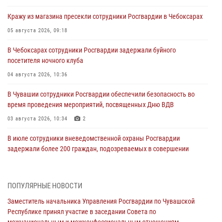
Кражу из магазина пресекли сотрудники Росгвардии в Чебоксарах
05 августа 2026, 09:18
В Чебоксарах сотрудники Росгвардии задержали буйного
посетителя ночного клуба
04 августа 2026, 10:36
В Чувашии сотрудники Росгвардии обеспечили безопасность во
время проведения мероприятий, посвященных Дню ВДВ
03 августа 2026, 10:34
2
В июле сотрудники вневедомственной охраны Росгвардии
задержали более 200 граждан, подозреваемых в совершении
правонарушений
03 августа 2026, 08:20
ПОПУЛЯРНЫЕ НОВОСТИ
В Росгвардии вспоминают российских воинов, погибших в Первой
Заместитель начальника Управления Росгвардии по Чувашской
мировой войне 1914-1918 годов
Республике принял участие в заседании Совета по
01 августа 2026, 07:19