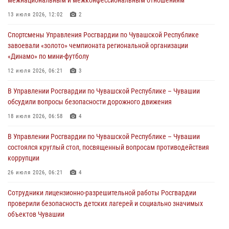
межнациональным и межконфессиональным отношениям
В Ядрине сотрудники Росгвардии задержали подозреваемого в
13 июля 2026, 12:02
2
причинении тяжкого вреда здоровью
Спортсмены Управления Росгвардии по Чувашской Республике
01 августа 2026, 06:12
завоевали «золото» чемпионата региональной организации
«Динамо» по мини-футболу
1 августа – День дежурной службы войск национальной гвардии
Российской Федерации
12 июля 2026, 06:21
3
01 августа 2026, 05:17
В Управлении Росгвардии по Чувашской Республике – Чувашии
обсудили вопросы безопасности дорожного движения
Директор Росгвардии Герой России генерал армии Виктор Золотов
поздравил специалистов подразделений тыла с профессиональным
18 июля 2026, 06:58
4
праздником
В Управлении Росгвардии по Чувашской Республике – Чувашии
01 августа 2026, 00:01
состоялся круглый стол, посвященный вопросам противодействия
коррупции
26 июля 2026, 06:21
4
Сотрудники лицензионно-разрешительной работы Росгвардии
проверили безопасность детских лагерей и социально значимых
объектов Чувашии
15 июля 2026, 11:05
2