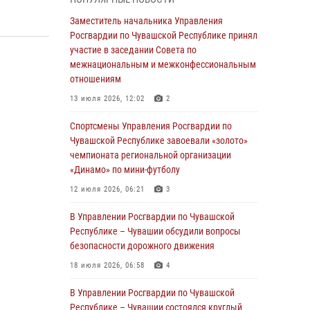
03 августа 2026, 10:34
2
Заместитель начальника Управления
В июле сотрудники вневедомственной
Росгвардии по Чувашской Республике принял
охраны Росгвардии задержали более 200
участие в заседании Совета по
граждан, подозреваемых в совершении
межнациональным и межконфессиональным
правонарушений
отношениям
03 августа 2026, 08:20
13 июля 2026, 12:02
2
В Росгвардии вспоминают российских
Спортсмены Управления Росгвардии по
воинов, погибших в Первой мировой войне
Чувашской Республике завоевали «золото»
1914-1918 годов
чемпионата региональной организации
«Динамо» по мини-футболу
01 августа 2026, 07:19
12 июля 2026, 06:21
3
В Ядрине сотрудники Росгвардии задержали
подозреваемого в причинении тяжкого вреда
В Управлении Росгвардии по Чувашской
здоровью
Республике – Чувашии обсудили вопросы
безопасности дорожного движения
01 августа 2026, 06:12
18 июля 2026, 06:58
4
1 августа – День дежурной службы войск
национальной гвардии Российской
В Управлении Росгвардии по Чувашской
Федерации
Республике – Чувашии состоялся круглый