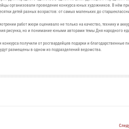
ейцы организовали проведение конкурса юных художников. В нём пр
десятки детей разных возрастов: от самых маленьких до старшеклассн
отрении работ жюри оценивало не только на качество, технику и акку
ия рисунка, но и понимание юными авторами темы Дня народного ед
и конкурса получили от росгвардейцев подарки и благодарственные п
будут размещены в одном из подразделений ведомства.
След