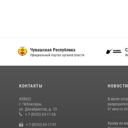
Чувашская Республика
С
Официальный портал органов власти
И
КОНТАКТЫ
НОВОСТ
428022
В июле сот
г. Чебоксары,
разрешител
ул. Декабристов, д. 13
07 августа 20
+ 7 (8352) 63-11-26
Кражу из м
+ 7 (8352) 63-17-91