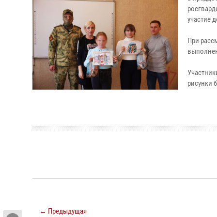
росгвард
участие 
При рассм
выполнен
Участник
рисунки 
← Предыдущая