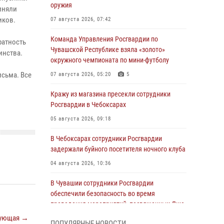
оружия
иняли
иков.
07 августа 2026, 07:42
Команда Управления Росгвардии по
ратность
Чувашской Республике взяла «золото»
инства.
окружного чемпионата по мини-футболу
исьма. Все
07 августа 2026, 05:20
5
Кражу из магазина пресекли сотрудники
Росгвардии в Чебоксарах
05 августа 2026, 09:18
В Чебоксарах сотрудники Росгвардии
задержали буйного посетителя ночного клуба
04 августа 2026, 10:36
В Чувашии сотрудники Росгвардии
обеспечили безопасность во время
проведения мероприятий, посвященных Дню
ВДВ
ующая →
ПОПУЛЯРНЫЕ НОВОСТИ