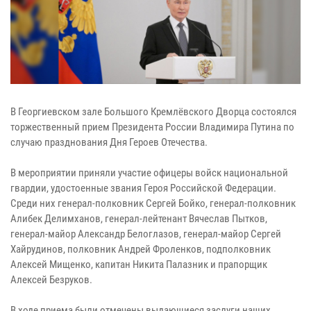
В Георгиевском зале Большого Кремлёвского Дворца состоялся
торжественный прием Президента России Владимира Путина по
случаю празднования Дня Героев Отечества.
В мероприятии приняли участие офицеры войск национальной
гвардии, удостоенные звания Героя Российской Федерации.
Среди них генерал-полковник Сергей Бойко, генерал-полковник
Алибек Делимханов, генерал-лейтенант Вячеслав Пытков,
генерал-майор Александр Белоглазов, генерал-майор Сергей
Хайрудинов, полковник Андрей Фроленков, подполковник
Алексей Мищенко, капитан Никита Палазник и прапорщик
Алексей Безруков.
В ходе приема были отмечены выдающиеся заслуги наших