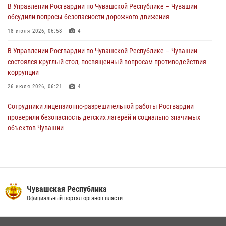
01 августа 2026, 00:01
В Управлении Росгвардии по Чувашской Республике – Чувашии
обсудили вопросы безопасности дорожного движения
В Чебоксарах при участии спецназа Росгвардии изъята крупная
партия немаркированной никотиносодержащей продукции (видео)
18 июля 2026, 06:58
4
31 июля 2026, 10:01
1
В Управлении Росгвардии по Чувашской Республике – Чувашии
состоялся круглый стол, посвященный вопросам противодействия
коррупции
26 июля 2026, 06:21
4
Сотрудники лицензионно-разрешительной работы Росгвардии
проверили безопасность детских лагерей и социально значимых
объектов Чувашии
15 июля 2026, 11:05
2
Росгвардейцы приняли участие в обеспечении общественной
безопасности во время общегородского крестного хода в
Чебоксарах
Чувашская Республика
07 июля 2026, 11:01
5
Официальный портал органов власти
В Чувашии подвели итоги служебной деятельности подразделений