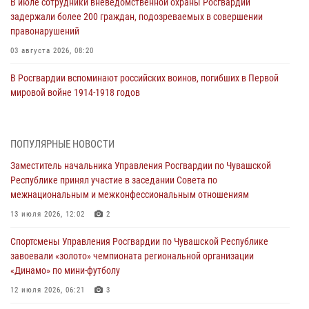
В июле сотрудники вневедомственной охраны Росгвардии
задержали более 200 граждан, подозреваемых в совершении
правонарушений
03 августа 2026, 08:20
В Росгвардии вспоминают российских воинов, погибших в Первой
мировой войне 1914-1918 годов
01 августа 2026, 07:19
В Ядрине сотрудники Росгвардии задержали подозреваемого в
ПОПУЛЯРНЫЕ НОВОСТИ
причинении тяжкого вреда здоровью
Заместитель начальника Управления Росгвардии по Чувашской
01 августа 2026, 06:12
Республике принял участие в заседании Совета по
межнациональным и межконфессиональным отношениям
1 августа – День дежурной службы войск национальной гвардии
Российской Федерации
13 июля 2026, 12:02
2
01 августа 2026, 05:17
Спортсмены Управления Росгвардии по Чувашской Республике
завоевали «золото» чемпионата региональной организации
Директор Росгвардии Герой России генерал армии Виктор Золотов
«Динамо» по мини-футболу
поздравил специалистов подразделений тыла с профессиональным
праздником
12 июля 2026, 06:21
3