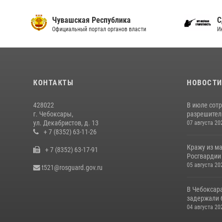
Чувашская Республика
С
Официальный портал органов власти
И
КОНТАКТЫ
НОВОСТ
428022
В июле сот
г. Чебоксары,
разрешител
ул. Декабристов, д. 13
07 августа 20
+ 7 (8352) 63-11-26
Кражу из м
+ 7 (8352) 63-17-91
Росгвардии
05 августа 20
t521@rosguard.gov.ru
В Чебоксар
задержали б
04 августа 20