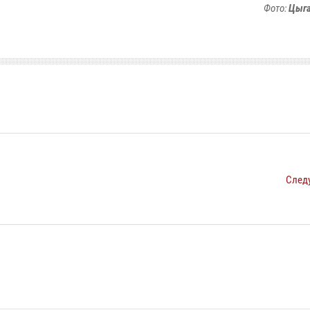
Фото:
Цыга
След