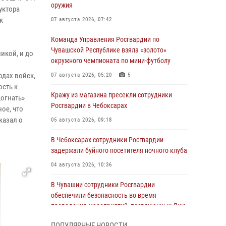
оружия
уктора
к
07 августа 2026, 07:42
Команда Управления Росгвардии по
Чувашской Республике взяла «золото»
икой, и до
окружного чемпионата по мини-футболу
одах войск,
07 августа 2026, 05:20
5
ость к
Кражу из магазина пресекли сотрудники
огнать»
Росгвардии в Чебоксарах
ое, что
казал о
05 августа 2026, 09:18
В Чебоксарах сотрудники Росгвардии
задержали буйного посетителя ночного клуба
04 августа 2026, 10:36
В Чувашии сотрудники Росгвардии
обеспечили безопасность во время
проведения мероприятий, посвященных Дню
ВДВ
ПОПУЛЯРНЫЕ НОВОСТИ