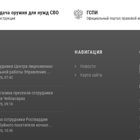
дача оружия для нужд СВО
ГСПИ
нструкция
Официальный портал правовой 
И
НАВИГАЦИЯ
рудники Центра лицензионно-
Новости
ьной работы Управления ...
Карта сайта
26, 07:42
агазина пресекли сотрудники
 в Чебоксарах
26, 09:18
ах сотрудники Росгвардии
уйного посетителя ночног...
26, 10:36