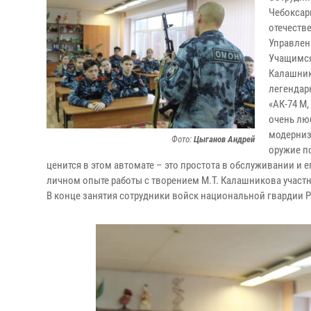
Чебоксар
отечеств
Управлен
Учащимся
Калашник
легендар
«АК-74 М,
очень лю
модерниз
Фото:
Цыганов Андрей
оружие по
ценится в этом автомате – это простота в обслуживании и е
личном опыте работы с творением М.Т. Калашникова участ
В конце занятия сотрудники войск национальной гвардии