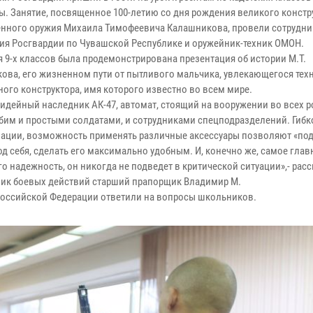
ы. Занятие, посвященное 100-летию со дня рождения великого констр
енного оружия Михаила Тимофеевича Калашникова, провели сотрудни
ия Росгвардии по Чувашской Республике и оружейник-техник ОМОН.
 9-х классов была продемонстрирована презентация об истории М.Т.
ова, его жизненном пути от пытливого мальчика, увлекающегося техн
ного конструктора, имя которого известно во всем мире.
 идейный наследник АК-47, автомат, стоящий на вооружении во всех р
бим и простыми солдатами, и сотрудниками спецподразделений. Гибк
ации, возможность применять различные аксессуары позволяют «под
д себя, сделать его максимально удобным. И, конечно же, самое главн
го надежность, он никогда не подведет в критической ситуации»,- расс
ник боевых действий старший прапорщик Владимир М.
 Российской Федерации ответили на вопросы школьников.