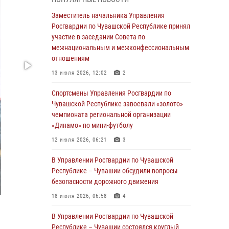
03 августа 2026, 10:34
2
Заместитель начальника Управления
В июле сотрудники вневедомственной
Росгвардии по Чувашской Республике принял
охраны Росгвардии задержали более 200
участие в заседании Совета по
граждан, подозреваемых в совершении
межнациональным и межконфессиональным
правонарушений
отношениям
03 августа 2026, 08:20
13 июля 2026, 12:02
2
В Росгвардии вспоминают российских
Спортсмены Управления Росгвардии по
воинов, погибших в Первой мировой войне
Чувашской Республике завоевали «золото»
1914-1918 годов
чемпионата региональной организации
«Динамо» по мини-футболу
01 августа 2026, 07:19
12 июля 2026, 06:21
3
В Ядрине сотрудники Росгвардии задержали
подозреваемого в причинении тяжкого вреда
В Управлении Росгвардии по Чувашской
здоровью
Республике – Чувашии обсудили вопросы
безопасности дорожного движения
01 августа 2026, 06:12
18 июля 2026, 06:58
4
1 августа – День дежурной службы войск
национальной гвардии Российской
В Управлении Росгвардии по Чувашской
Федерации
Республике – Чувашии состоялся круглый