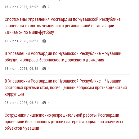
В Ядрине сотрудники Росгвардии задержали подозреваемого в
13 июля 2026, 12:02
2
причинении тяжкого вреда здоровью
Спортсмены Управления Росгвардии по Чувашской Республике
01 августа 2026, 06:12
завоевали «золото» чемпионата региональной организации
«Динамо» по мини-футболу
1 августа – День дежурной службы войск национальной гвардии
Российской Федерации
12 июля 2026, 06:21
3
01 августа 2026, 05:17
В Управлении Росгвардии по Чувашской Республике – Чувашии
обсудили вопросы безопасности дорожного движения
Директор Росгвардии Герой России генерал армии Виктор Золотов
поздравил специалистов подразделений тыла с профессиональным
18 июля 2026, 06:58
4
праздником
В Управлении Росгвардии по Чувашской Республике – Чувашии
01 августа 2026, 00:01
состоялся круглый стол, посвященный вопросам противодействия
коррупции
26 июля 2026, 06:21
4
Сотрудники лицензионно-разрешительной работы Росгвардии
проверили безопасность детских лагерей и социально значимых
объектов Чувашии
15 июля 2026, 11:05
2