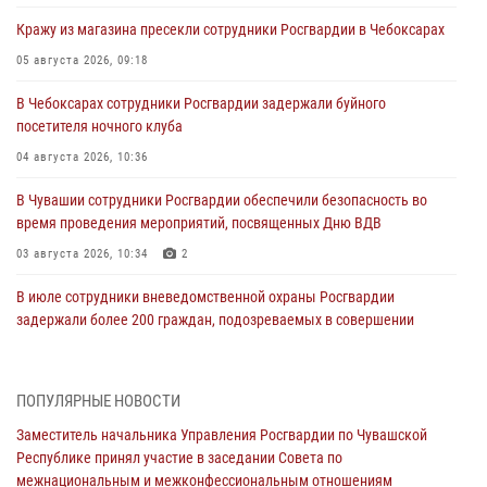
Кражу из магазина пресекли сотрудники Росгвардии в Чебоксарах
05 августа 2026, 09:18
В Чебоксарах сотрудники Росгвардии задержали буйного
посетителя ночного клуба
04 августа 2026, 10:36
В Чувашии сотрудники Росгвардии обеспечили безопасность во
время проведения мероприятий, посвященных Дню ВДВ
03 августа 2026, 10:34
2
В июле сотрудники вневедомственной охраны Росгвардии
задержали более 200 граждан, подозреваемых в совершении
правонарушений
03 августа 2026, 08:20
ПОПУЛЯРНЫЕ НОВОСТИ
В Росгвардии вспоминают российских воинов, погибших в Первой
Заместитель начальника Управления Росгвардии по Чувашской
мировой войне 1914-1918 годов
Республике принял участие в заседании Совета по
01 августа 2026, 07:19
межнациональным и межконфессиональным отношениям