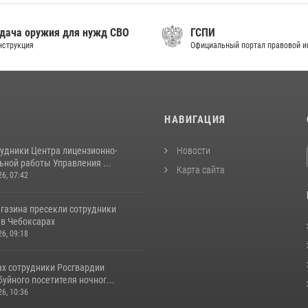
дача оружия для нужд СВО
ГСПИ
нструкция
Официальный портал правовой 
И
НАВИГАЦИЯ
рудники Центра лицензионно-
Новости
ьной работы Управления ...
Карта сайта
26, 07:42
агазина пресекли сотрудники
 в Чебоксарах
26, 09:18
ах сотрудники Росгвардии
уйного посетителя ночног...
26, 10:36