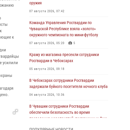
оружия
ержанию
07 августа 2026, 07:42
о
Команда Управления Росгвардии по
исты
Чувашской Республике взяла «золото»
к
окружного чемпионата по мини-футболу
ающие к
07 августа 2026, 05:20
5
дни
Кражу из магазина пресекли сотрудники
сгвардейцы
Росгвардии в Чебоксарах
е усилили
05 августа 2026, 09:18
охраны
В Чебоксарах сотрудники Росгвардии
задержали буйного посетителя ночного клуба
агодаря
щено.
04 августа 2026, 10:36
В Чувашии сотрудники Росгвардии
обеспечили безопасность во время
проведения мероприятий, посвященных Дню
ВДВ
ПОПУЛЯРНЫЕ НОВОСТИ