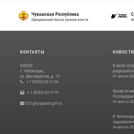
Чувашская Республика
С
Официальный портал органов власти
И
КОНТАКТЫ
НОВОСТ
428022
В июле сот
г. Чебоксары,
разрешител
ул. Декабристов, д. 13
07 августа 20
+ 7 (8352) 63-11-26
Кражу из м
+ 7 (8352) 63-17-91
Росгвардии
05 августа 20
t521@rosguard.gov.ru
В Чебоксар
задержали б
04 августа 20