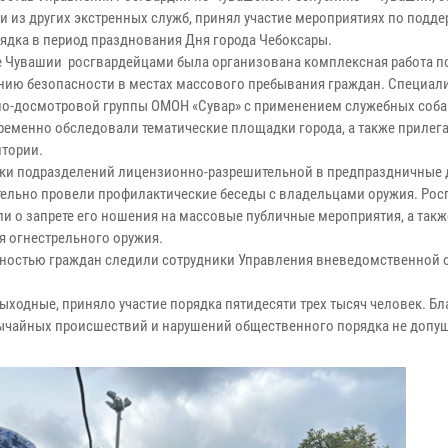
и из других экстренных служб, принял участие мероприятиях по подд
ядка в период празднования Дня города Чебоксары.
е Чувашии росгвардейцами была организована комплексная работа п
нию безопасности в местах массового пребывания граждан. Специал
о-досмотровой группы ОМОН «Сувар» с применением служебных соба
ременно обследовали тематические площадки города, а также прилег
итории.
ки подразделений лицензионно-разрешительной в предпраздничные 
ельно провели профилактические беседы с владельцами оружия. Ро
и о запрете его ношения на массовые публичные мероприятия, а такж
я огнестрельного оружия.
сностью граждан следили сотрудники Управления вневедомственной 
ыходные, приняло участие порядка пятидесяти трех тысяч человек. Бл
вычайных происшествий и нарушений общественного порядка не допу