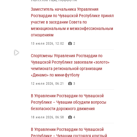
03 августа 2026, 10:34
2
Заместитель начальника Управления
В июле сотрудники вневедомственной
Росгвардии по Чувашской Республике принял
охраны Росгвардии задержали более 200
участие в заседании Совета по
граждан, подозреваемых в совершении
межнациональным и межконфессиональным
правонарушений
отношениям
03 августа 2026, 08:20
13 июля 2026, 12:02
2
В Росгвардии вспоминают российских
Спортсмены Управления Росгвардии по
воинов, погибших в Первой мировой войне
Чувашской Республике завоевали «золото»
1914-1918 годов
чемпионата региональной организации
«Динамо» по мини-футболу
01 августа 2026, 07:19
12 июля 2026, 06:21
3
В Ядрине сотрудники Росгвардии задержали
подозреваемого в причинении тяжкого вреда
В Управлении Росгвардии по Чувашской
здоровью
Республике – Чувашии обсудили вопросы
безопасности дорожного движения
01 августа 2026, 06:12
18 июля 2026, 06:58
4
1 августа – День дежурной службы войск
национальной гвардии Российской
В Управлении Росгвардии по Чувашской
Федерации
Республике – Чувашии состоялся круглый