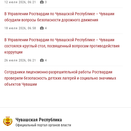
Российской Федерации
12 июля 2026, 06:21
3
01 августа 2026, 05:17
В Управлении Росгвардии по Чувашской Республике – Чувашии
обсудили вопросы безопасности дорожного движения
Директор Росгвардии Герой России генерал армии Виктор Золотов
поздравил специалистов подразделений тыла с профессиональным
18 июля 2026, 06:58
4
праздником
В Управлении Росгвардии по Чувашской Республике – Чувашии
01 августа 2026, 00:01
состоялся круглый стол, посвященный вопросам противодействия
коррупции
26 июля 2026, 06:21
4
Сотрудники лицензионно-разрешительной работы Росгвардии
проверили безопасность детских лагерей и социально значимых
объектов Чувашии
15 июля 2026, 11:05
2
В Чувашии подвели итоги служебной деятельности подразделений
вневедомственной охраны Росгвардии
14 июля 2026, 13:09
3
Чувашская Республика
Официальный портал органов власти
Взрывотехник ОМОН «Сувар» стал героем очередного выпуска