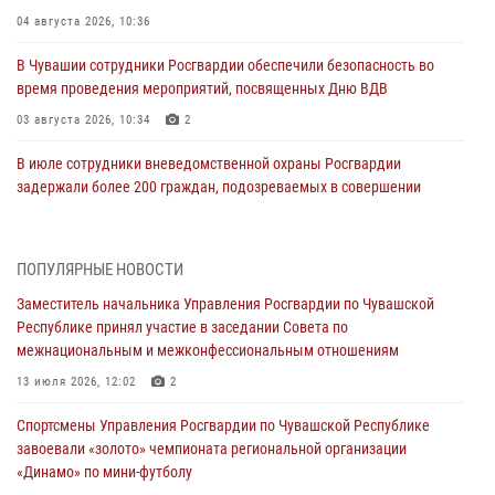
04 августа 2026, 10:36
В Чувашии сотрудники Росгвардии обеспечили безопасность во
время проведения мероприятий, посвященных Дню ВДВ
03 августа 2026, 10:34
2
В июле сотрудники вневедомственной охраны Росгвардии
задержали более 200 граждан, подозреваемых в совершении
правонарушений
03 августа 2026, 08:20
ПОПУЛЯРНЫЕ НОВОСТИ
В Росгвардии вспоминают российских воинов, погибших в Первой
Заместитель начальника Управления Росгвардии по Чувашской
мировой войне 1914-1918 годов
Республике принял участие в заседании Совета по
01 августа 2026, 07:19
межнациональным и межконфессиональным отношениям
В Ядрине сотрудники Росгвардии задержали подозреваемого в
13 июля 2026, 12:02
2
причинении тяжкого вреда здоровью
Спортсмены Управления Росгвардии по Чувашской Республике
01 августа 2026, 06:12
завоевали «золото» чемпионата региональной организации
«Динамо» по мини-футболу
1 августа – День дежурной службы войск национальной гвардии