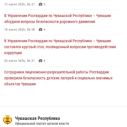
партия немаркированной никотиносодержащей продукции (видео)
12 июля 2026, 06:21
3
31 июля 2026, 10:01
1
В Управлении Росгвардии по Чувашской Республике – Чувашии
обсудили вопросы безопасности дорожного движения
Сотрудник вневедомственной охраны Росгвардии рассказал
корреспонденту Издательского дома «Хыпар» о службе в ВДВ
18 июля 2026, 06:58
4
31 июля 2026, 07:58
3
В Управлении Росгвардии по Чувашской Республике – Чувашии
состоялся круглый стол, посвященный вопросам противодействия
коррупции
26 июля 2026, 06:21
4
Сотрудники лицензионно-разрешительной работы Росгвардии
проверили безопасность детских лагерей и социально значимых
объектов Чувашии
15 июля 2026, 11:05
2
Росгвардейцы приняли участие в обеспечении общественной
безопасности во время общегородского крестного хода в
Чебоксарах
Чувашская Республика
07 июля 2026, 11:01
5
Официальный портал органов власти