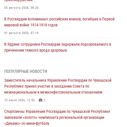
03 августа 2026, 08:20
В Росгвардии вспоминают российских воинов, погибших в Первой
мировой войне 1914-1918 годов
01 августа 2026, 07:19
В Ядрине сотрудники Росгвардии задержали подозреваемого в
причинении тяжкого вреда здоровью
01 августа 2026, 06:12
1 августа – День дежурной службы войск национальной гвардии
ПОПУЛЯРНЫЕ НОВОСТИ
Российской Федерации
Заместитель начальника Управления Росгвардии по Чувашской
01 августа 2026, 05:17
Республике принял участие в заседании Совета по
межнациональным и межконфессиональным отношениям
Директор Росгвардии Герой России генерал армии Виктор Золотов
поздравил специалистов подразделений тыла с профессиональным
13 июля 2026, 12:02
2
праздником
Спортсмены Управления Росгвардии по Чувашской Республике
01 августа 2026, 00:01
завоевали «золото» чемпионата региональной организации
«Динамо» по мини-футболу
В Чебоксарах при участии спецназа Росгвардии изъята крупная