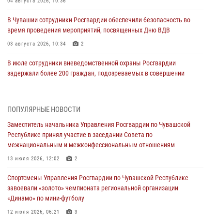
04 августа 2026, 10:36
В Чувашии сотрудники Росгвардии обеспечили безопасность во
время проведения мероприятий, посвященных Дню ВДВ
03 августа 2026, 10:34
2
В июле сотрудники вневедомственной охраны Росгвардии
задержали более 200 граждан, подозреваемых в совершении
правонарушений
03 августа 2026, 08:20
ПОПУЛЯРНЫЕ НОВОСТИ
В Росгвардии вспоминают российских воинов, погибших в Первой
Заместитель начальника Управления Росгвардии по Чувашской
мировой войне 1914-1918 годов
Республике принял участие в заседании Совета по
01 августа 2026, 07:19
межнациональным и межконфессиональным отношениям
В Ядрине сотрудники Росгвардии задержали подозреваемого в
13 июля 2026, 12:02
2
причинении тяжкого вреда здоровью
Спортсмены Управления Росгвардии по Чувашской Республике
01 августа 2026, 06:12
завоевали «золото» чемпионата региональной организации
«Динамо» по мини-футболу
1 августа – День дежурной службы войск национальной гвардии
Российской Федерации
12 июля 2026, 06:21
3