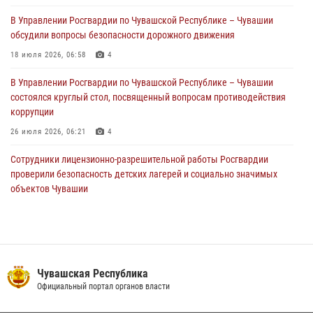
01 августа 2026, 05:17
В Управлении Росгвардии по Чувашской Республике – Чувашии
обсудили вопросы безопасности дорожного движения
Директор Росгвардии Герой России генерал армии Виктор Золотов
поздравил специалистов подразделений тыла с профессиональным
18 июля 2026, 06:58
4
праздником
В Управлении Росгвардии по Чувашской Республике – Чувашии
01 августа 2026, 00:01
состоялся круглый стол, посвященный вопросам противодействия
коррупции
26 июля 2026, 06:21
4
Сотрудники лицензионно-разрешительной работы Росгвардии
проверили безопасность детских лагерей и социально значимых
объектов Чувашии
15 июля 2026, 11:05
2
В Чувашии подвели итоги служебной деятельности подразделений
вневедомственной охраны Росгвардии
14 июля 2026, 13:09
3
Чувашская Республика
Официальный портал органов власти
Взрывотехник ОМОН «Сувар» стал героем очередного выпуска
программы «Время СВОих» на Национальном телевидении Чувашии