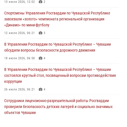
Российской Федерации
13 июля 2026, 12:02
2
01 августа 2026, 05:17
Спортсмены Управления Росгвардии по Чувашской Республике
завоевали «золото» чемпионата региональной организации
Директор Росгвардии Герой России генерал армии Виктор Золотов
«Динамо» по мини-футболу
поздравил специалистов подразделений тыла с профессиональным
праздником
12 июля 2026, 06:21
3
01 августа 2026, 00:01
В Управлении Росгвардии по Чувашской Республике – Чувашии
обсудили вопросы безопасности дорожного движения
В Чебоксарах при участии спецназа Росгвардии изъята крупная
партия немаркированной никотиносодержащей продукции (видео)
18 июля 2026, 06:58
4
31 июля 2026, 10:01
1
В Управлении Росгвардии по Чувашской Республике – Чувашии
состоялся круглый стол, посвященный вопросам противодействия
коррупции
26 июля 2026, 06:21
4
Сотрудники лицензионно-разрешительной работы Росгвардии
проверили безопасность детских лагерей и социально значимых
объектов Чувашии
15 июля 2026, 11:05
2