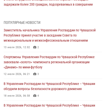
задержали более 200 граждан, подозреваемых в совершении
правонарушений
03 августа 2026, 08:20
ПОПУЛЯРНЫЕ НОВОСТИ
В Росгвардии вспоминают российских воинов, погибших в Первой
Заместитель начальника Управления Росгвардии по Чувашской
мировой войне 1914-1918 годов
Республике принял участие в заседании Совета по
01 августа 2026, 07:19
межнациональным и межконфессиональным отношениям
В Ядрине сотрудники Росгвардии задержали подозреваемого в
13 июля 2026, 12:02
2
причинении тяжкого вреда здоровью
Спортсмены Управления Росгвардии по Чувашской Республике
01 августа 2026, 06:12
завоевали «золото» чемпионата региональной организации
«Динамо» по мини-футболу
1 августа – День дежурной службы войск национальной гвардии
Российской Федерации
12 июля 2026, 06:21
3
01 августа 2026, 05:17
В Управлении Росгвардии по Чувашской Республике – Чувашии
обсудили вопросы безопасности дорожного движения
Директор Росгвардии Герой России генерал армии Виктор Золотов
поздравил специалистов подразделений тыла с профессиональным
18 июля 2026, 06:58
4
праздником
В Управлении Росгвардии по Чувашской Республике – Чувашии
01 августа 2026, 00:01