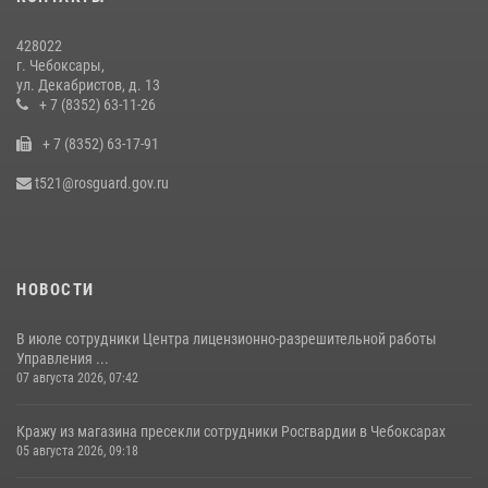
27 июля 2026, 05:05
3
428022
В преддверии сезона охоты Управление Росгвардии по Чувашской
г. Чебоксары,
Республике напоминает о правилах обращения с оружием
ул. Декабристов, д. 13
16 июля 2026, 12:46
+ 7 (8352) 63-11-26
+ 7 (8352) 63-17-91
Офицер СОБР «Искра» завоевал серебряную медаль на чемпионате
войск национальной гвардии РФ по боксу «10 лет Росгвардии»
t521@rosguard.gov.ru
15 июля 2026, 08:57
4
НОВОСТИ
В июле сотрудники Центра лицензионно-разрешительной работы
Управления ...
07 августа 2026, 07:42
Кражу из магазина пресекли сотрудники Росгвардии в Чебоксарах
05 августа 2026, 09:18