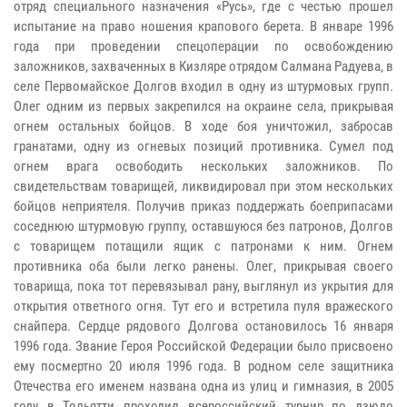
отряд специального назначения «Русь», где с честью прошел
испытание на право ношения крапового берета. В январе 1996
года при проведении спецоперации по освобождению
заложников, захваченных в Кизляре отрядом Салмана Радуева, в
селе Первомайское Долгов входил в одну из штурмовых групп.
Олег одним из первых закрепился на окраине села, прикрывая
огнем остальных бойцов. В ходе боя уничтожил, забросав
гранатами, одну из огневых позиций противника. Сумел под
огнем врага освободить нескольких заложников. По
свидетельствам товарищей, ликвидировал при этом нескольких
бойцов неприятеля. Получив приказ поддержать боеприпасами
соседнюю штурмовую группу, оставшуюся без патронов, Долгов
с товарищем потащили ящик с патронами к ним. Огнем
противника оба были легко ранены. Олег, прикрывая своего
товарища, пока тот перевязывал рану, выглянул из укрытия для
открытия ответного огня. Тут его и встретила пуля вражеского
снайпера. Сердце рядового Долгова остановилось 16 января
1996 года. Звание Героя Российской Федерации было присвоено
ему посмертно 20 июля 1996 года. В родном селе защитника
Отечества его именем названа одна из улиц и гимназия, в 2005
году в Тольятти проходил всероссийский турнир по дзюдо