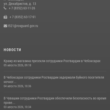
Росгвардии по Чувашской Республике – Чувашии состоялась
ул. Декабристов, д. 13
встреча с священнослужителем
+ 7 (8352) 63-11-26
27 июля 2026, 05:05
3
+ 7 (8352) 63-17-91
В преддверии сезона охоты Управление Росгвардии по Чувашской
t521@rosguard.gov.ru
Республике напоминает о правилах обращения с оружием
16 июля 2026, 12:46
НОВОСТИ
Кражу из магазина пресекли сотрудники Росгвардии в Чебоксарах
05 августа 2026, 09:18
В Чебоксарах сотрудники Росгвардии задержали буйного посетителя
ночног...
04 августа 2026, 10:36
В Чувашии сотрудники Росгвардии обеспечили безопасность во время
прове...
03 августа 2026, 10:34