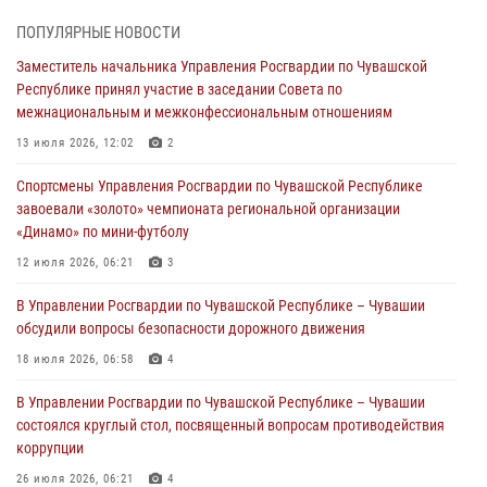
1 августа – День дежурной службы войск национальной гвардии
ПОПУЛЯРНЫЕ НОВОСТИ
Российской Федерации
Заместитель начальника Управления Росгвардии по Чувашской
01 августа 2026, 05:17
Республике принял участие в заседании Совета по
межнациональным и межконфессиональным отношениям
Директор Росгвардии Герой России генерал армии Виктор Золотов
поздравил специалистов подразделений тыла с профессиональным
13 июля 2026, 12:02
2
праздником
Спортсмены Управления Росгвардии по Чувашской Республике
01 августа 2026, 00:01
завоевали «золото» чемпионата региональной организации
«Динамо» по мини-футболу
В Чебоксарах при участии спецназа Росгвардии изъята крупная
партия немаркированной никотиносодержащей продукции (видео)
12 июля 2026, 06:21
3
31 июля 2026, 10:01
1
В Управлении Росгвардии по Чувашской Республике – Чувашии
обсудили вопросы безопасности дорожного движения
Сотрудник вневедомственной охраны Росгвардии рассказал
корреспонденту Издательского дома «Хыпар» о службе в ВДВ
18 июля 2026, 06:58
4
31 июля 2026, 07:58
3
В Управлении Росгвардии по Чувашской Республике – Чувашии
состоялся круглый стол, посвященный вопросам противодействия
коррупции
26 июля 2026, 06:21
4