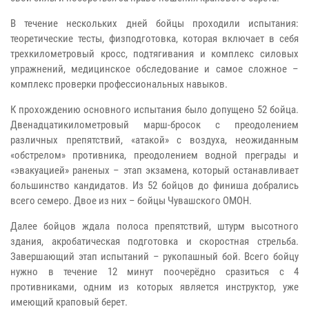
В течение нескольких дней бойцы проходили испытания:
теоретические тесты, физподготовка, которая включает в себя
трехкилометровый кросс, подтягивания и комплекс силовых
упражнений, медицинское обследование и самое сложное –
комплекс проверки профессиональных навыков.
К прохождению основного испытания было допущено 52 бойца.
Двенадцатикилометровый марш-бросок с преодолением
различных препятствий, «атакой» с воздуха, неожиданным
«обстрелом» противника, преодолением водной преграды и
«эвакуацией» раненых – этап экзамена, который останавливает
большинство кандидатов. Из 52 бойцов до финиша добрались
всего семеро. Двое из них – бойцы Чувашского ОМОН.
Далее бойцов ждала полоса препятствий, штурм высотного
здания, акробатическая подготовка и скоростная стрельба.
Завершающий этап испытаний – рукопашный бой. Всего бойцу
нужно в течение 12 минут поочерёдно сразиться с 4
противниками, одним из которых является инструктор, уже
имеющий краповый берет.