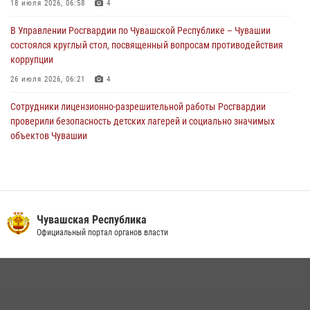
поздравил специалистов подразделений тыла с профессиональным
18 июля 2026, 06:58
4
праздником
В Управлении Росгвардии по Чувашской Республике – Чувашии
01 августа 2026, 00:01
состоялся круглый стол, посвященный вопросам противодействия
коррупции
26 июля 2026, 06:21
4
Сотрудники лицензионно-разрешительной работы Росгвардии
проверили безопасность детских лагерей и социально значимых
объектов Чувашии
15 июля 2026, 11:05
2
В Чувашии подвели итоги служебной деятельности подразделений
вневедомственной охраны Росгвардии
14 июля 2026, 13:09
3
Чувашская Республика
Официальный портал органов власти
Взрывотехник ОМОН «Сувар» стал героем очередного выпуска
программы «Время СВОих» на Национальном телевидении Чувашии
21 июля 2026, 09:15
4
В преддверии Дня святого князя Владимира в Управлении