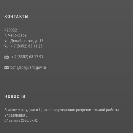
Росгвардии по Чувашской Республике – Чувашии состоялась
встреча с священнослужителем
КОНТАКТЫ
27 июля 2026, 05:05
3
428022
В преддверии сезона охоты Управление Росгвардии по Чувашской
г. Чебоксары,
Республике напоминает о правилах обращения с оружием
ул. Декабристов, д. 13
16 июля 2026, 12:46
+ 7 (8352) 63-11-26
+ 7 (8352) 63-17-91
При поддержке спецназа Росгвардии в Чувашии изъята крупная
партия наркотиков (видео)
t521@rosguard.gov.ru
08 июля 2026, 14:22
1
НОВОСТИ
В июле сотрудники Центра лицензионно-разрешительной работы
Управления ...
07 августа 2026, 07:42