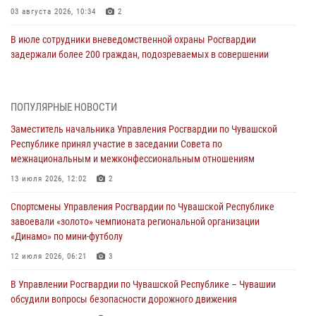
03 августа 2026, 10:34
2
В июле сотрудники вневедомственной охраны Росгвардии
задержали более 200 граждан, подозреваемых в совершении
правонарушений
03 августа 2026, 08:20
ПОПУЛЯРНЫЕ НОВОСТИ
В Росгвардии вспоминают российских воинов, погибших в Первой
Заместитель начальника Управления Росгвардии по Чувашской
мировой войне 1914-1918 годов
Республике принял участие в заседании Совета по
01 августа 2026, 07:19
межнациональным и межконфессиональным отношениям
В Ядрине сотрудники Росгвардии задержали подозреваемого в
13 июля 2026, 12:02
2
причинении тяжкого вреда здоровью
Спортсмены Управления Росгвардии по Чувашской Республике
01 августа 2026, 06:12
завоевали «золото» чемпионата региональной организации
«Динамо» по мини-футболу
1 августа – День дежурной службы войск национальной гвардии
Российской Федерации
12 июля 2026, 06:21
3
01 августа 2026, 05:17
В Управлении Росгвардии по Чувашской Республике – Чувашии
обсудили вопросы безопасности дорожного движения
Директор Росгвардии Герой России генерал армии Виктор Золотов