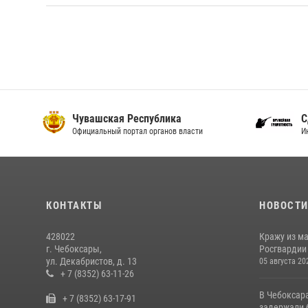
Чувашская Республика
С
Официальный портал органов власти
И
КОНТАКТЫ
НОВОСТ
428022
Кражу из м
г. Чебоксары,
Росгвардии
ул. Декабристов, д. 13
05 августа 20
+ 7 (8352) 63-11-26
В Чебоксар
+ 7 (8352) 63-17-91
задержали б