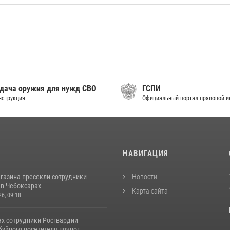
дача оружия для нужд СВО
ГСПИ
нструкция
Официальный портал правовой 
И
НАВИГАЦИЯ
агазина пресекли сотрудники
Новости
 в Чебоксарах
Карта сайта
26, 09:18
ах сотрудники Росгвардии
уйного посетителя ночног...