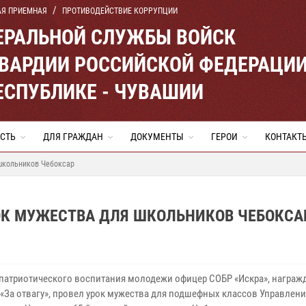
АЯ ПРИЕМНАЯ
ПРОТИВОДЕЙСТВИЕ КОРРУПЦИИ
ЕРАЛЬНОЙ СЛУЖБЫ ВОЙСК
ВАРДИИ РОССИЙСКОЙ ФЕДЕРАЦИ
ЕСПУБЛИКЕ - ЧУВАШИИ
СТЬ
ДЛЯ ГРАЖДАН
ДОКУМЕНТЫ
ГЕРОИ
КОНТАКТ
школьников Чебоксар
ОК МУЖЕСТВА ДЛЯ ШКОЛЬНИКОВ ЧЕБОКСА
 патриотического воспитания молодежи офицер СОБР «Искра», награ
«За отвагу», провел урок мужества для подшефных классов Управлен