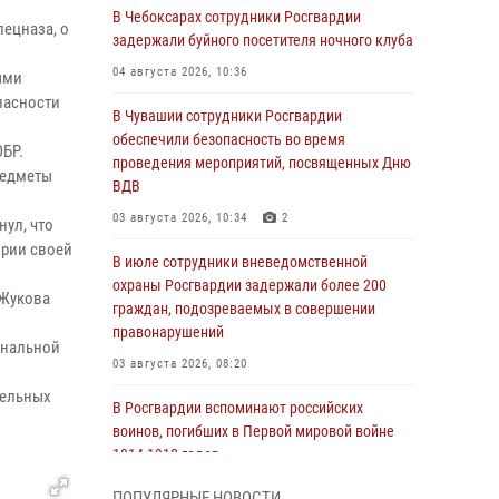
В Чебоксарах сотрудники Росгвардии
пецназа, о
задержали буйного посетителя ночного клуба
04 августа 2026, 10:36
ыми
пасности
В Чувашии сотрудники Росгвардии
обеспечили безопасность во время
БР.
проведения мероприятий, посвященных Дню
редметы
ВДВ
03 августа 2026, 10:34
2
нул, что
ории своей
В июле сотрудники вневедомственной
охраны Росгвардии задержали более 200
 Жукова
граждан, подозреваемых в совершении
правонарушений
ональной
03 августа 2026, 08:20
тельных
В Росгвардии вспоминают российских
воинов, погибших в Первой мировой войне
1914-1918 годов
01 августа 2026, 07:19
ПОПУЛЯРНЫЕ НОВОСТИ