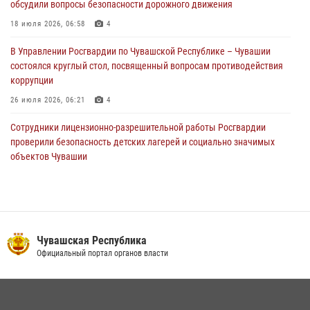
обсудили вопросы безопасности дорожного движения
Директор Росгвардии Герой России генерал армии Виктор Золотов
поздравил специалистов подразделений тыла с профессиональным
18 июля 2026, 06:58
4
праздником
В Управлении Росгвардии по Чувашской Республике – Чувашии
01 августа 2026, 00:01
состоялся круглый стол, посвященный вопросам противодействия
коррупции
26 июля 2026, 06:21
4
Сотрудники лицензионно-разрешительной работы Росгвардии
проверили безопасность детских лагерей и социально значимых
объектов Чувашии
15 июля 2026, 11:05
2
В Чувашии подвели итоги служебной деятельности подразделений
вневедомственной охраны Росгвардии
14 июля 2026, 13:09
3
Чувашская Республика
Официальный портал органов власти
Взрывотехник ОМОН «Сувар» стал героем очередного выпуска
программы «Время СВОих» на Национальном телевидении Чувашии
21 июля 2026, 09:15
4