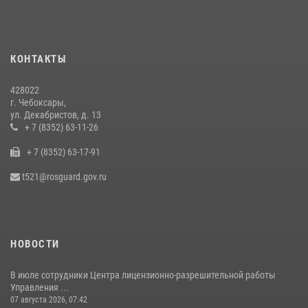
В преддверии Дня святого князя Владимира в Управлении
Росгвардии по Чувашской Республике – Чувашии состоялась
встреча с священнослужителем
КОНТАКТЫ
27 июля 2026, 05:05
3
428022
В преддверии сезона охоты Управление Росгвардии по Чувашской
г. Чебоксары,
Республике напоминает о правилах обращения с оружием
ул. Декабристов, д. 13
16 июля 2026, 12:46
+ 7 (8352) 63-11-26
+ 7 (8352) 63-17-91
При поддержке спецназа Росгвардии в Чувашии изъята крупная
партия наркотиков (видео)
t521@rosguard.gov.ru
08 июля 2026, 14:22
1
НОВОСТИ
В июле сотрудники Центра лицензионно-разрешительной работы
Управления ...
07 августа 2026, 07:42