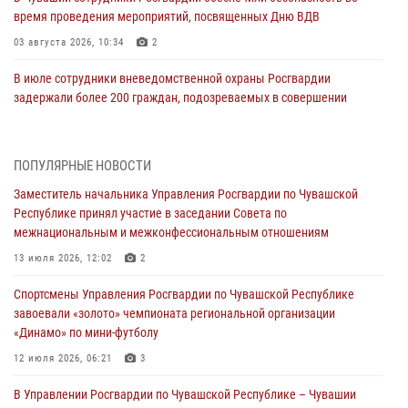
время проведения мероприятий, посвященных Дню ВДВ
03 августа 2026, 10:34
2
В июле сотрудники вневедомственной охраны Росгвардии
задержали более 200 граждан, подозреваемых в совершении
правонарушений
03 августа 2026, 08:20
ПОПУЛЯРНЫЕ НОВОСТИ
В Росгвардии вспоминают российских воинов, погибших в Первой
Заместитель начальника Управления Росгвардии по Чувашской
мировой войне 1914-1918 годов
Республике принял участие в заседании Совета по
01 августа 2026, 07:19
межнациональным и межконфессиональным отношениям
В Ядрине сотрудники Росгвардии задержали подозреваемого в
13 июля 2026, 12:02
2
причинении тяжкого вреда здоровью
Спортсмены Управления Росгвардии по Чувашской Республике
01 августа 2026, 06:12
завоевали «золото» чемпионата региональной организации
«Динамо» по мини-футболу
1 августа – День дежурной службы войск национальной гвардии
Российской Федерации
12 июля 2026, 06:21
3
01 августа 2026, 05:17
В Управлении Росгвардии по Чувашской Республике – Чувашии